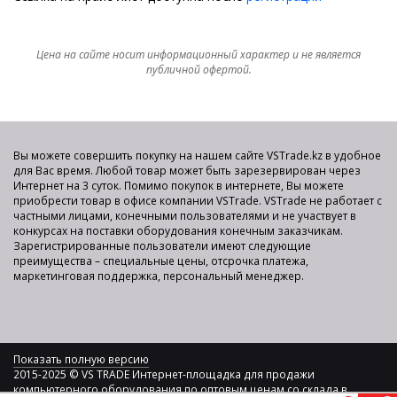
Цена на сайте носит информационный характер и не является
публичной офертой.
Вы можете совершить покупку на нашем сайте VSTrade.kz в удобное
для Вас время. Любой товар может быть зарезервирован через
Интернет на 3 суток. Помимо покупок в интернете, Вы можете
приобрести товар в офисе компании VSTrade. VSTrade не работает с
частными лицами, конечными пользователями и не участвует в
конкурсах на поставки оборудования конечным заказчикам.
Зарегистрированные пользователи имеют следующие
преимущества – специальные цены, отсрочка платежа,
маркетинговая поддержка, персональный менеджер.
Показать полную версию
2015-2025 © VS TRADE Интернет-площадка для продажи
компьютерного оборудования по оптовым ценам со склада в