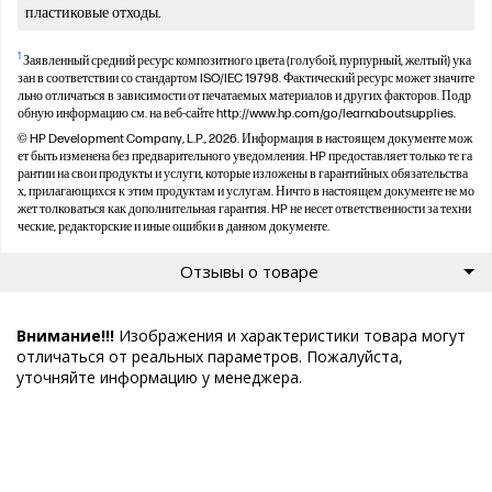
пластиковые отходы.
1
Заявленный средний ресурс композитного цвета (голубой, пурпурный, желтый) ука
зан в соответствии со стандартом ISO/IEC 19798. Фактический ресурс может значите
льно отличаться в зависимости от печатаемых материалов и других факторов. Подр
обную информацию см. на веб-сайте http://www.hp.com/go/learnaboutsupplies.
© HP Development Company, L.P., 2026. Информация в настоящем документе мож
ет быть изменена без предварительного уведомления. HP предоставляет только те га
рантии на свои продукты и услуги, которые изложены в гарантийных обязательства
х, прилагающихся к этим продуктам и услугам. Ничто в настоящем документе не мо
жет толковаться как дополнительная гарантия. HP не несет ответственности за техни
ческие, редакторские и иные ошибки в данном документе.
Отзывы о товаре
Внимание!!!
Изображения и характеристики товара могут
отличаться от реальных параметров. Пожалуйста,
уточняйте информацию у менеджера.