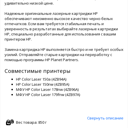
удивительно низкой цене.
Надежные оригинальные лазерные картриджи HP
обеспечивают неизменно высокое качество черно-белых
отпечатков. Если вам требуется стабильная печать и
уверенность в результатах выбирайте лазерные картриджи
HP, специально разработанные для использования с вашим
принтером HP.
Замена картриджа HP выполняется быстро и не требует особых
усилий. Отправляйте старые картриджи на переработку с
помощью программы HP Planet Partners.
Совместимые принтеры
HP Color Laser 150a (4ZB94A)
HP Color Laser 150nw (4ZB95A)
МФУ HP Color Laser 178nw (4ZB96A)
МФУ HP Color Laser 179fnw (4ZB97A)
Свернуть описание
Вес товара: 850 г