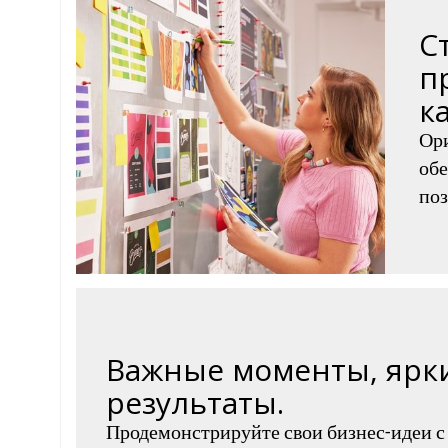
С
п
к
Ор
обе
поз
Важные моменты, ярк
результаты.
Продемонстрируйте свои бизнес-идеи с