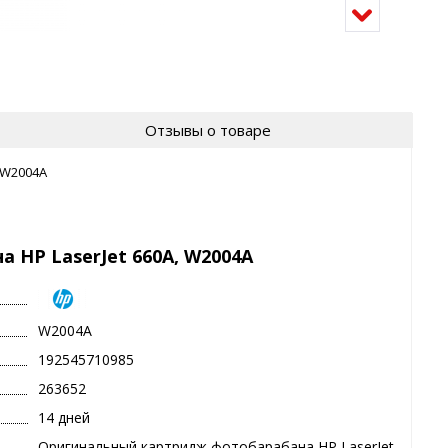
Отзывы о товаре
 W2004A
HP LaserJet 660A, W2004A
W2004A
192545710985
263652
14 дней
Оригинальный картридж фотобарабана HP LaserJet