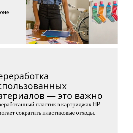
фоне
ереработка
спользованных
атериалов — это важно
еработанный пластик в картриджах HP
огает сократить пластиковые отходы.