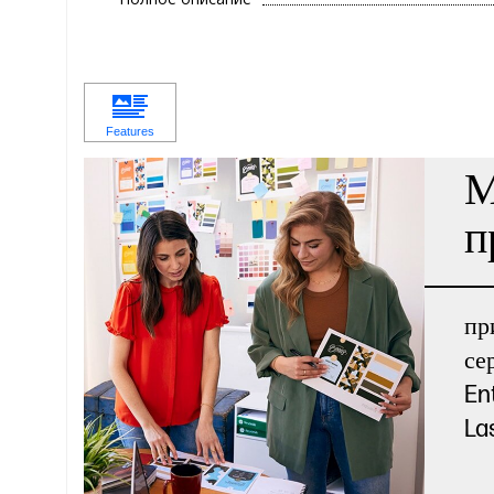
М
п
пр
се
En
La