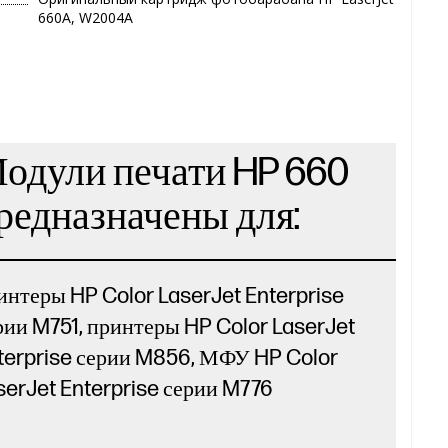
660A, W2004A
одули печати HP 660
редназначены для:
интеры HP Color LaserJet Enterprise
рии M751, принтеры HP Color LaserJet
terprise серии M856, МФУ HP Color
serJet Enterprise серии M776