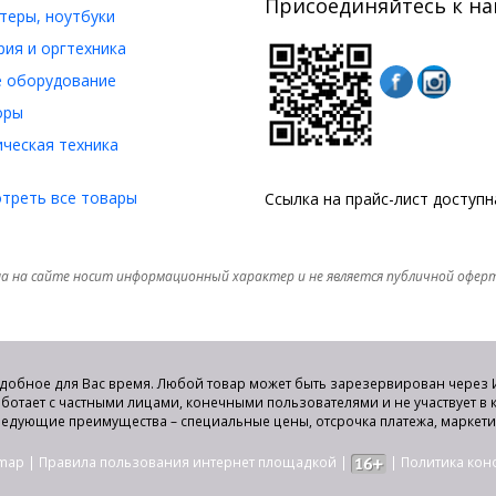
Присоединяйтесь к на
еры, ноутбуки
ия и оргтехника
 оборудование
оры
ческая техника
треть все товары
Ссылка на прайс-лист доступ
а на сайте носит информационный характер и не является публичной офер
удобное для Вас время. Любой товар может быть зарезервирован через И
аботает с частными лицами, конечными пользователями и не участвует в
едующие преимущества – специальные цены, отсрочка платежа, маркет
emap
|
Правила пользования интернет площадкой
|
|
Политика ко