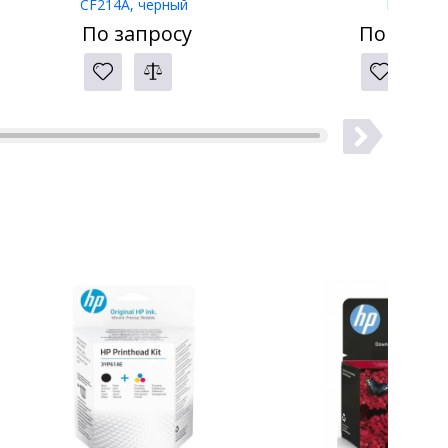
CF214A, черный
LW-400
По запросу
По запро