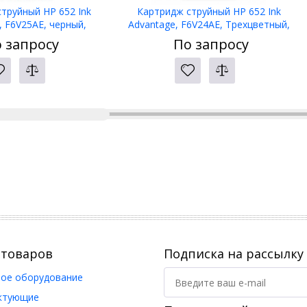
труйный HP 652 Ink
Картридж струйный HP 652 Ink
, F6V25AE, черный,
Advantage, F6V24AE, Трехцветный,
eskJet Ink Advantage
сов.модели DeskJet Ink Advantage
 запросу
По запросу
5/3835/4535/4675
2135/3635/3835/4535/4675
 товаров
Подписка на рассылку
ое оборудование
ктующие