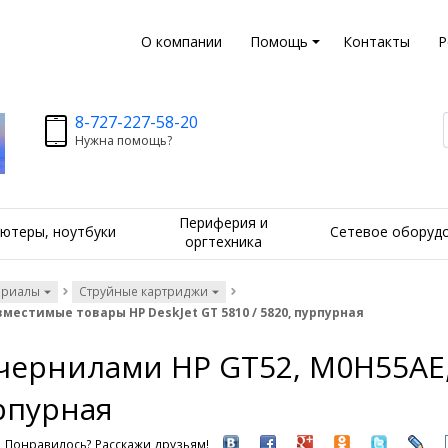
О компании
Помощь
Контакты
Р
8-727-227-58-20
Нужна помощь?
Периферия и
ютеры, ноутбуки
Сетевое оборуд
оргтехника
ериалы
Струйные картриджи
местимые товары HP DeskJet GT 5810 / 5820, пурпурная
 чернилами HP GT52, M0H55AE
урпурная
Понравилось? Расскажи друзьям!