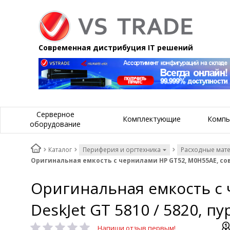
Современная дистрибуция IT решений
Серверное
Комплектующие
Компь
оборудование
Каталог
Периферия и оргтехника
Расходные мат
Оригинальная емкость с чернилами HP GT52, M0H55AE, сов
Оригинальная емкость с
DeskJet GT 5810 / 5820, п
Напиши отзыв первым!