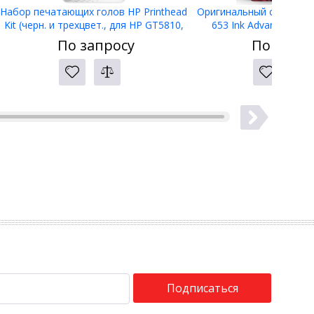
Набор печатающих голов HP Printhead
Оригинальный струйный
Kit (черн. и трехцвет., для HP GT5810,
653 Ink Advantage, т
GT5820), 3YP61AE
(3YM74AE)
По запросу
По запро
Подписаться