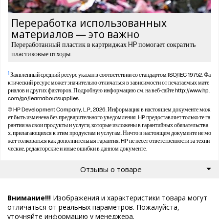
Переработка использованных
материалов — это важно
Переработанный пластик в картриджах HP помогает сократить
пластиковые отходы.
1
Заявленный средний ресурс указан в соответствии со стандартом ISO/IEC 19752. Фа
ктический ресурс может значительно отличаться в зависимости от печатаемых мате
риалов и других факторов. Подробную информацию см. на веб-сайте http://www.hp.
com/go/learnaboutsupplies.
© HP Development Company, L.P., 2026. Информация в настоящем документе мож
ет быть изменена без предварительного уведомления. HP предоставляет только те га
рантии на свои продукты и услуги, которые изложены в гарантийных обязательства
х, прилагающихся к этим продуктам и услугам. Ничто в настоящем документе не мо
жет толковаться как дополнительная гарантия. HP не несет ответственности за техни
ческие, редакторские и иные ошибки в данном документе.
Отзывы о товаре
Внимание!!!
Изображения и характеристики товара могут
отличаться от реальных параметров. Пожалуйста,
уточняйте информацию у менеджера.