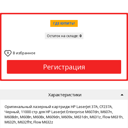
ГДЕ КУПИТЬ?
Остаток на складе:
0
В избранное
0
Регистрация
Характеристики
Оригинальный лазерный картридж HP LaserJet 37A, CF237A,
Черный, 11000 стр для HP LaserJet Enterprise M607dn, M607n,
M608dn, M608n, M608x, M609dn, M609x, M631dn, M631z, Flow M631h,
M632h, M632fht, Flow M632z