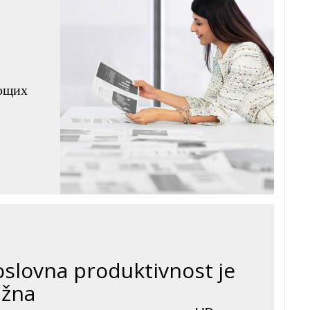
яющих
oslovna produktivnost je
ažna