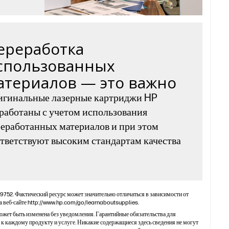
ереработка
спользованных
атериалов — это важно
игинальные лазерные картриджи HP
работаны с учетом использования
еработанных материалов и при этом
тветствуют высоким стандартам качества
19752. Фактический ресурс может значительно отличаться в зависимости от
 веб-сайте http://www.hp.com/go/learnaboutsupplies.
жет быть изменена без уведомления. Гарантийные обязательства для
 к каждому продукту и услуге. Никакие содержащиеся здесь сведения не могут