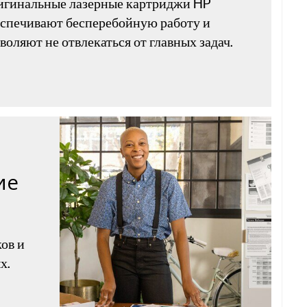
игинальные лазерные картриджи HP
спечивают бесперебойную работу и
воляют не отвлекаться от главных задач.
ие
ов и
х.