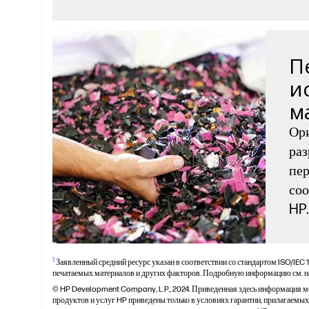
П
и
м
Ор
раз
пер
соо
HP.
1
Заявленный средний ресурс указан в соответствии со стандартом ISO/IEC 
печатаемых материалов и других факторов. Подробную информацию см. на
© HP Development Company, L.P., 2024. Приведенная здесь информация мо
продуктов и услуг HP приведены только в условиях гарантии, прилагаемых