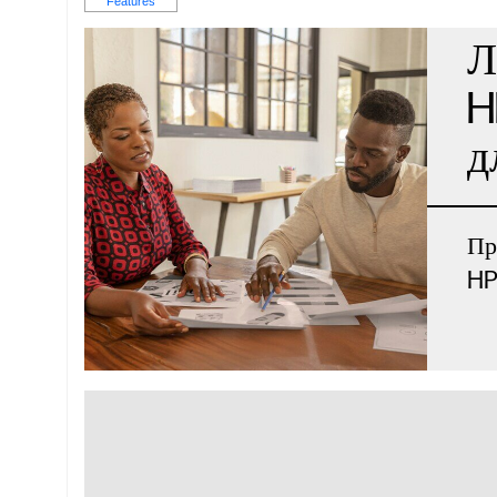
Л
H
д
Пр
HP