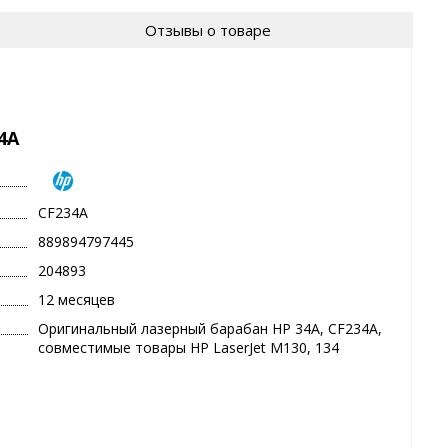
Отзывы о товаре
4A
CF234A
889894797445
204893
12 месяцев
Оригинальный лазерный барабан HP 34A, CF234A,
совместимые товары HP LaserJet M130, 134