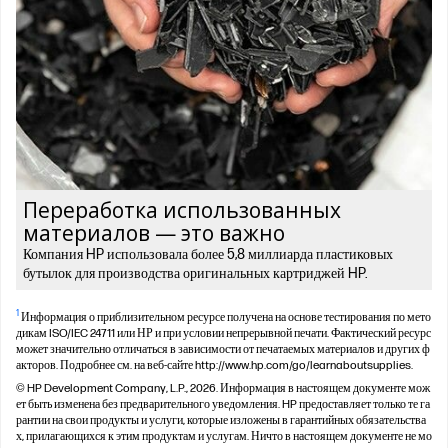
Переработка использованных
материалов — это важно
Компания HP использовала более 5,8 миллиарда пластиковых
бутылок для производства оригинальных картриджей HP.
1
Информация о приблизительном ресурсе получена на основе тестирования по мето
дикам ISO/IEC 24711 или НР и при условии непрерывной печати. Фактический ресурс
может значительно отличаться в зависимости от печатаемых материалов и других ф
акторов. Подробнее см. на веб-сайте http://www.hp.com/go/learnaboutsupplies.
© HP Development Company, L.P., 2026. Информация в настоящем документе мож
ет быть изменена без предварительного уведомления. HP предоставляет только те га
рантии на свои продукты и услуги, которые изложены в гарантийных обязательства
х, прилагающихся к этим продуктам и услугам. Ничто в настоящем документе не мо