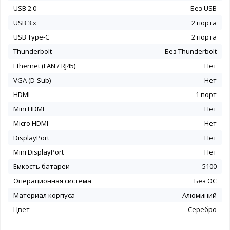
USB 2.0
Без USB
USB 3.x
2 порта
USB Type-C
2 порта
Thunderbolt
Без Thunderbolt
Ethernet (LAN / RJ45)
Нет
VGA (D-Sub)
Нет
HDMI
1 порт
Mini HDMI
Нет
Micro HDMI
Нет
DisplayPort
Нет
Mini DisplayPort
Нет
Емкость батареи
5100
Операционная система
Без ОС
Материал корпуса
Алюминий
Цвет
Серебро