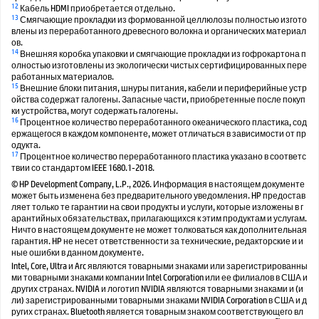
12
Кабель HDMI приобретается отдельно.
13
Смягчающие прокладки из формованной целлюлозы полностью изгото
влены из переработанного древесного волокна и органических материал
ов.
14
Внешняя коробка упаковки и смягчающие прокладки из гофрокартона п
олностью изготовлены из экологически чистых сертифицированных пере
работанных материалов.
15
Внешние блоки питания, шнуры питания, кабели и периферийные устр
ойства содержат галогены. Запасные части, приобретенные после покуп
ки устройства, могут содержать галогены.
16
Процентное количество переработанного океанического пластика, сод
ержащегося в каждом компоненте, может отличаться в зависимости от пр
одукта.
17
Процентное количество переработанного пластика указано в соответс
твии со стандартом IEEE 1680.1-2018.
© HP Development Company, L.P., 2026. Информация в настоящем документе
может быть изменена без предварительного уведомления. HP предостав
ляет только те гарантии на свои продукты и услуги, которые изложены в г
арантийных обязательствах, прилагающихся к этим продуктам и услугам.
Ничто в настоящем документе не может толковаться как дополнительная
гарантия. HP не несет ответственности за технические, редакторские и и
ные ошибки в данном документе.
Intel, Core, Ultra и Arc являются товарными знаками или зарегистрированны
ми товарными знаками компании Intel Corporation или ее филиалов в США и
других странах. NVIDIA и логотип NVIDIA являются товарными знаками и (и
ли) зарегистрированными товарными знаками NVIDIA Corporation в США и д
ругих странах. Bluetooth является товарным знаком соответствующего вл