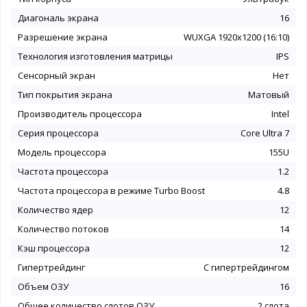
Диагональ экрана
16
Разрешение экрана
WUXGA 1920x1200 (16:10)
Технология изготовления матрицы
IPS
Сенсорный экран
Нет
Тип покрытия экрана
Матовый
Производитель процессора
Intel
Серия процессора
Core Ultra 7
Модель процессора
155U
Частота процессора
1.2
Частота процессора в режиме Turbo Boost
4.8
Количество ядер
12
Количество потоков
14
Кэш процессора
12
Гипертрейдинг
С гипертрейдингом
Объем ОЗУ
16
Общее количество слотов ОЗУ
2 слота