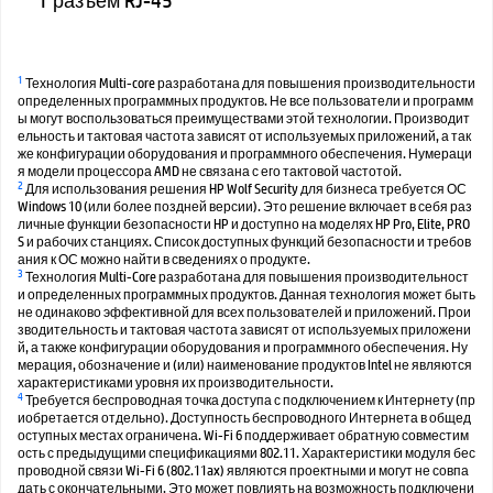
1 разъем RJ-45
1
Технология Multi-core разработана для повышения производительности
определенных программных продуктов. Не все пользователи и программ
ы могут воспользоваться преимуществами этой технологии. Производит
ельность и тактовая частота зависят от используемых приложений, а так
же конфигурации оборудования и программного обеспечения. Нумераци
я модели процессора AMD не связана с его тактовой частотой.
2
Для использования решения HP Wolf Security для бизнеса требуется ОС
Windows 10 (или более поздней версии). Это решение включает в себя раз
личные функции безопасности HP и доступно на моделях HP Pro, Elite, PRO
S и рабочих станциях. Список доступных функций безопасности и требов
ания к ОС можно найти в сведениях о продукте.
3
Технология Multi-Core разработана для повышения производительност
и определенных программных продуктов. Данная технология может быть
не одинаково эффективной для всех пользователей и приложений. Прои
зводительность и тактовая частота зависят от используемых приложени
й, а также конфигурации оборудования и программного обеспечения. Ну
мерация, обозначение и (или) наименование продуктов Intel не являются
характеристиками уровня их производительности.
4
Требуется беспроводная точка доступа с подключением к Интернету (пр
иобретается отдельно). Доступность беспроводного Интернета в общед
оступных местах ограничена. Wi-Fi 6 поддерживает обратную совместим
ость с предыдущими спецификациями 802.11. Характеристики модуля бес
проводной связи Wi-Fi 6 (802.11ax) являются проектными и могут не совпа
дать с окончательными. Это может повлиять на возможность подключени