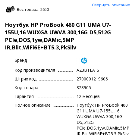
Свернуть описание
Вес товара: 2650 г
Ноутбук HP ProBook 460 G11 UMA U7-
155U,16 WUXGA UWVA 300,16G D5,512G
PCIe,DOS,1yw,DAMic,5MP
IR,Blit,WiFi6E+BT5.3,PkSilv
Бренд
Код производителя
A23BTEA_S
Штрих код
2700001219606
Код товара
328905
Гарантия
12 месяцев
Полное описание
Ноутбук HP ProBook 460
G11 UMA U7-155U,16
WUXGA UWVA 300,16G
D5,512G
PCIe,DOS,1yw,DAMic,5MP
IR,Blit,WiFi6E+BT5.3,PkSilv