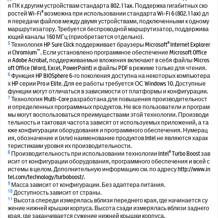
я ПК к другим устройствам стандарта 802.11ax. Поддержка гигабитных ско
®
ростей Wi-Fi
возможна при использовании стандарта Wi-Fi 6 (802.11ax) дл
я передачи файлов между двумя устройствами, подключенными к одному
маршрутизатору. Требуется беспроводной маршрутизатор, поддержива
ющий каналы 160 МГц (приобретается отдельно).
5
®
Технология HP Sure Click поддерживает браузеры Microsoft
Internet Explorer
™
и Chromium
. Если установлено программное обеспечение Microsoft Office
и Adobe Acrobat, поддерживаемые вложения включают в себя файлы Micros
oft Office (Word, Excel, PowerPoint) и файлы PDF в режиме только для чтения.
6
Функция HP BIOSphere 6-го поколения доступна на некоторых компьютера
х HP серии Pro и Elite. Для ее работы требуется ОС Windows 10. Доступные
функции могут отличаться в зависимости от платформы и конфигурации.
7
Технология Multi-Core разработана для повышения производительност
и определенных программных продуктов. Не все пользователи и програм
мы могут воспользоваться преимуществами этой технологии. Производи
тельность и тактовая частота зависят от используемых приложений, а та
кже конфигурации оборудования и программного обеспечения. Нумерац
ия, обозначение и (или) наименование продуктов Intel не являются харак
теристиками уровня их производительности.
8
®
Производительность при использовании технологии Intel
Turbo Boost зав
исит от конфигурации оборудования, программного обеспечения и всей с
истемы в целом. Дополнительную информацию см. по адресу http://www.in
tel.com/technology/turboboost/.
9
Масса зависит от конфигурации. Без адаптера питания.
10
Доступность зависит от страны.
11
Высота спереди измерялась вблизи переднего края, где начинается су
жение нижней крышки корпуса. Высота сзади измерялась вблизи заднего
края, где заканчивается сужение нижней крышки корпуса.