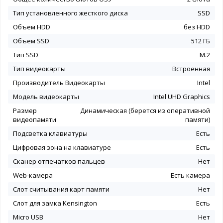
Тип установленного жесткого диска
SSD
Объем HDD
без HDD
Объем SSD
512 ГБ
Тип SSD
M.2
Тип видеокарты
Встроенная
Производитель Видеокарты
Intel
Модель видеокарты
Intel UHD Graphics
Размер
Динамическая (берется из оперативной
видеопамяти
памяти)
Подсветка клавиатуры
Есть
Цифровая зона на клавиатуре
Есть
Сканер отпечатков пальцев
Нет
Web-камера
Есть камера
Слот считывания карт памяти
Нет
Слот для замка Kensington
Есть
Micro USB
Нет