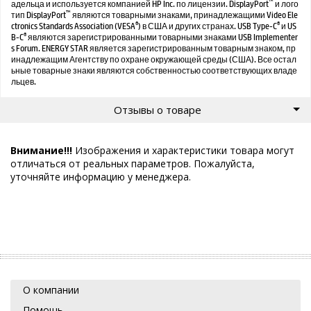
™
адельца и используется компанией HP Inc. по лицензии. DisplayPort
и лого
™
тип DisplayPort
являются товарными знаками, принадлежащими Video Ele
®
®
ctronics Standards Association (VESA
) в США и других странах. USB Type-C
и US
®
B-C
являются зарегистрированными товарными знаками USB Implementer
s Forum. ENERGY STAR является зарегистрированным товарным знаком, пр
инадлежащим Агентству по охране окружающей среды (США). Все остал
ьные товарные знаки являются собственностью соответствующих владе
льцев.
Отзывы о товаре
Внимание!!!
Изображения и характеристики товара могут
отличаться от реальных параметров. Пожалуйста,
уточняйте информацию у менеджера.
О компании
Помощь