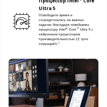
Процессор Intel
Core
Ultra 5
Освободите время и
сосредоточьтесь на важных
задачах благодаря новейшему
®
™
процессору Intel
Core
Ultra 5 с
нейронным процессором
производительностью 12 трлн
2
операций/с
.