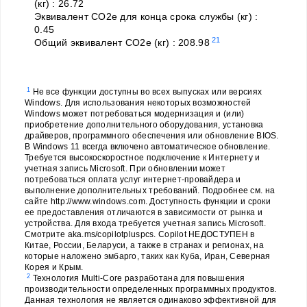
(кг) : 26.72
Эквивалент CO2e для конца срока службы (кг) :
0.45
21
Общий эквивалент CO2e (кг) : 208.98
1
Не все функции доступны во всех выпусках или версиях
Windows. Для использования некоторых возможностей
Windows может потребоваться модернизация и (или)
приобретение дополнительного оборудования, установка
драйверов, программного обеспечения или обновление BIOS.
В Windows 11 всегда включено автоматическое обновление.
Требуется высокоскоростное подключение к Интернету и
учетная запись Microsoft. При обновлении может
потребоваться оплата услуг интернет-провайдера и
выполнение дополнительных требований. Подробнее см. на
сайте http://www.windows.com. Доступность функции и сроки
ее предоставления отличаются в зависимости от рынка и
устройства. Для входа требуется учетная запись Microsoft.
Смотрите aka.ms/copilotpluspcs. Copilot НЕДОСТУПЕН в
Китае, России, Беларуси, а также в странах и регионах, на
которые наложено эмбарго, таких как Куба, Иран, Северная
Корея и Крым.
2
Технология Multi-Core разработана для повышения
производительности определенных программных продуктов.
Данная технология не является одинаково эффективной для