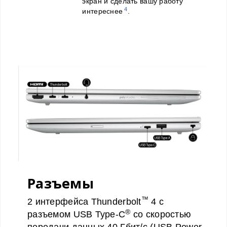
экран и сделать вашу работу
4
интереснее
.
Разъемы
™
2 интерфейса Thunderbolt
4 с
®
разъемом USB Type-C
со скоростью