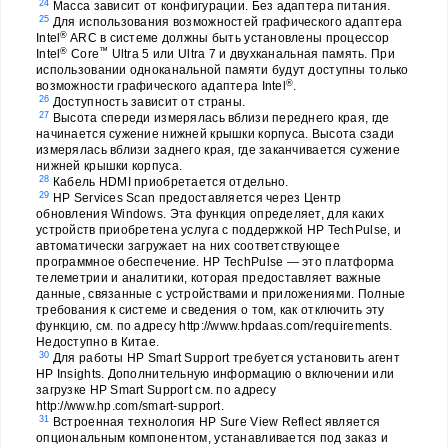
24
Масса зависит от конфигурации. Без адаптера питания.
25
Для использования возможностей графического адаптера
®
Intel
ARC в системе должны быть установлены процессор
®
™
Intel
Core
Ultra 5 или Ultra 7 и двухканальная память. При
использовании одноканальной памяти будут доступны только
®
возможности графического адаптера Intel
.
26
Доступность зависит от страны.
27
Высота спереди измерялась вблизи переднего края, где
начинается сужение нижней крышки корпуса. Высота сзади
измерялась вблизи заднего края, где заканчивается сужение
нижней крышки корпуса.
28
Кабель HDMI приобретается отдельно.
29
HP Services Scan предоставляется через Центр
обновления Windows. Эта функция определяет, для каких
устройств приобретена услуга с поддержкой HP TechPulse, и
автоматически загружает на них соответствующее
программное обеспечение. HP TechPulse — это платформа
телеметрии и аналитики, которая предоставляет важные
данные, связанные с устройствами и приложениями. Полные
требования к системе и сведения о том, как отключить эту
функцию, см. по адресу http://www.hpdaas.com/requirements.
Недоступно в Китае.
30
Для работы HP Smart Support требуется установить агент
HP Insights. Дополнительную информацию о включении или
загрузке HP Smart Support см. по адресу
http://www.hp.com/smart-support.
31
Встроенная технология HP Sure View Reflect является
опциональным компонентом, устанавливается под заказ и