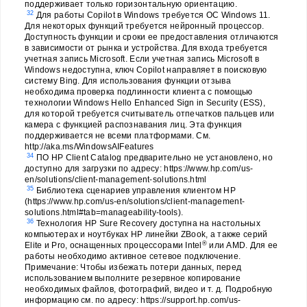
поддерживает только горизонтальную ориентацию.
32
Для работы Copilot в Windows требуется ОС Windows 11.
Для некоторых функций требуется нейронный процессор.
Доступность функции и сроки ее предоставления отличаются
в зависимости от рынка и устройства. Для входа требуется
учетная запись Microsoft. Если учетная запись Microsoft в
Windows недоступна, ключ Copilot направляет в поисковую
систему Bing. Для использования функции отзыва
необходима проверка подлинности клиента с помощью
технологии Windows Hello Enhanced Sign in Security (ESS),
для которой требуется считыватель отпечатков пальцев или
камера с функцией распознавания лиц. Эта функция
поддерживается не всеми платформами. См.
http://aka.ms/WindowsAIFeatures
34
ПО HP Client Catalog предварительно не установлено, но
доступно для загрузки по адресу: https://www.hp.com/us-
en/solutions/client-management-solutions.html
35
Библиотека сценариев управления клиентом HP
(https://www.hp.com/us-en/solutions/client-management-
solutions.html#tab=manageability-tools).
36
Технология HP Sure Recovery доступна на настольных
компьютерах и ноутбуках HP линейки ZBook, а также серий
®
Elite и Pro, оснащенных процессорами Intel
или AMD. Для ее
работы необходимо активное сетевое подключение.
Примечание: Чтобы избежать потери данных, перед
использованием выполните резервное копирование
необходимых файлов, фотографий, видео и т. д. Подробную
информацию см. по адресу: https://support.hp.com/us-