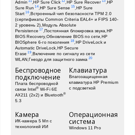
11
12
13
Admin
,HP Sure Click
,HP Sure Recover
,HP
14
15
Sure Run
,HP Sure Sense
,HP Sure
16
Start
,Встроенный чип безопасности TPM 2.0
(сертификаты Common Criteria EAL4+ и FIPS 140-
2 уровень 2),Модуль Absolute
17
Persistence
,Постоянная блокировка звука,HP
BIOS Recovery,Обновление BIOS по сети,HP
18
BIOSphere 6-го поколения
,HP DriveLock и
Automatic DriveLock,HP Secure
19
Erase
,Включение по сигналу из сети
20
WLAN,Гнездо для защитного замка
Беспроводное
Клавиатура
подключение
Влагозащищенная
клавиатура HP Premium
Плата беспроводной
с подсветкой
®
связи Intel
Wi-Fi 6E
®
AX211 (2x2) и Bluetooth
5.3
Камера
Операционная
система
ИК-камера 5 Мп с
технологией ИИ
Windows 11 Pro