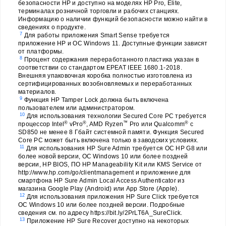
безопасности HP и доступно на моделях HP Pro, Elite,
терминалах розничной торговли и рабочих станциях.
Информацию о наличии функций безопасности можно найти в
сведениях о продукте.
7
Для работы приложения Smart Sense требуется
приложение HP и ОС Windows 11. Доступные функции зависят
от платформы.
8
Процент содержания переработанного пластика указан в
соответствии со стандартом EPEAT IEEE 1680.1-2018.
Внешняя упаковочная коробка полностью изготовлена из
сертифицированных возобновляемых и переработанных
материалов.
9
Функция HP Tamper Lock должна быть включена
пользователем или администратором.
10
Для использования технологии Secured Core PC требуется
®
®
™
®
процессор Intel
vPro
, AMD Ryzen
Pro или Qualcomm
с
SD850 не менее 8 Гбайт системной памяти. Функция Secured
Core PC может быть включена только в заводских условиях.
11
Для использования HP Sure Admin требуется ОС HP G8 или
более новой версии, ОС Windows 10 или более поздней
версии, HP BIOS, ПО HP Manageability Kit или KMS Service от
http://www.hp.com/go/clientmanagement и приложение для
смартфона HP Sure Admin Local Access Authenticator из
магазина Google Play (Android) или App Store (Apple).
12
Для использования приложения HP Sure Click требуется
ОС Windows 10 или более поздней версии. Подробные
сведения см. по адресу https://bit.ly/2PrLT6A_SureClick.
13
Приложение HP Sure Recover доступно на некоторых