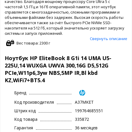
качество. Благодаря мощному процессору Core Ultra 5 с
частотой 1,5 ГГц и 16 Гб оперативной памяти, этот ноутбук
справляется с многозадачностью, сложными программами и
объемными файлами без задержек. Высокая скорость работы
обеспечивается также за счёт быстрого PCIe NVMe SSD-
накопителя на 512 Гб, который значительно ускоряет загрузку
системы и запуск приложений.
Свернуть описание
Вес товара: 2300 г
Ноутбук HP EliteBook 8 G1i 14 UMA U5-
225U,14 WUXGA UWVA 300,16G D5,512G
PCIe,W11p6,3yw NBS,5MP IR,Bl kbd
KZ,WiFi7+BT5.4
Бренд
Код производителя
A37MKET
Штрих код
199764685551
Код товара
335872
Гарантия
36 месяцев