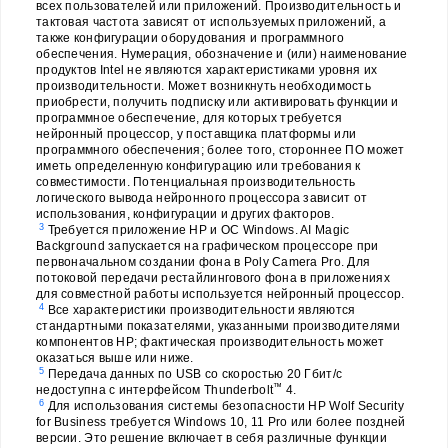
всех пользователей или приложений. Производительность и
тактовая частота зависят от используемых приложений, а
также конфигурации оборудования и программного
обеспечения. Нумерация, обозначение и (или) наименование
продуктов Intel не являются характеристиками уровня их
производительности. Может возникнуть необходимость
приобрести, получить подписку или активировать функции и
программное обеспечение, для которых требуется
нейронный процессор, у поставщика платформы или
программного обеспечения; более того, стороннее ПО может
иметь определенную конфигурацию или требования к
совместимости. Потенциальная производительность
логического вывода нейронного процессора зависит от
использования, конфигурации и других факторов.
3
Требуется приложение HP и ОС Windows. AI Magic
Background запускается на графическом процессоре при
первоначальном создании фона в Poly Camera Pro. Для
потоковой передачи рестайлингового фона в приложениях
для совместной работы используется нейронный процессор.
4
Все характеристики производительности являются
стандартными показателями, указанными производителями
компонентов HP; фактическая производительность может
оказаться выше или ниже.
5
Передача данных по USB со скоростью 20 Гбит/с
™
недоступна с интерфейсом Thunderbolt
4.
6
Для использования системы безопасности HP Wolf Security
for Business требуется Windows 10, 11 Pro или более поздней
версии. Это решение включает в себя различные функции