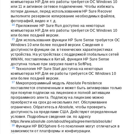
компьютерах HP. Для его работы требуется ОС Windows 10
или 11 и активное сетевое подключение. Чтобы избежать
потери данных, перед использованием HP Sure Recover
выполните резервное копирование необходимых файлов,
фотографий, видео и т. д.
14
Приложение HP Sure Run доступно на некоторых
компьютерах HP. Для его работы требуется ОС Windows 10
или более поздней версии.
15
Для использования функции HP Sure Sense требуется ОС
Windows 10 или более поздней версии. Сведения о
доступности функции см. в технических характеристиках
устройства. На устройствах с поддержкой глобальных сетей
WWAN, поставляемых в Китай, функция HP Sure Sense
доступна только при загрузке пакета SoftPaq.
16
Технология HP Sure Start доступна на некоторых
компьютерах HP. Для ее работы требуется ОС Windows 10
или более поздней версии.
17
Микропрограммный модуль Absolute Persistence
поставляется отключенным и может быть активирован только
при покупке подписки на лицензию и полной активации
программного агента. Подписку на лицензию можно
приобрести на срок до нескольких лет. Обслуживание
ограничено. Обратитесь в Absolute, чтобы проверить
доступность за пределами США. Действуют определенные
условия. Подробные сведения см. по адресу
https://www.absolute.com/about/legal/agreements/absolute/
18
Функции HP BIOSphere 6-го поколения могут отличаться в
зависимости от платформы и конфигурации.