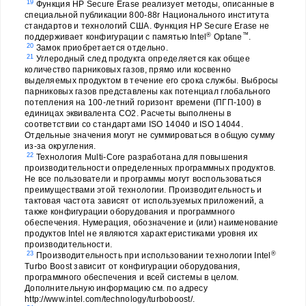
19
Функция HP Secure Erase реализует методы, описанные в
специальной публикации 800-88r Национального института
стандартов и технологий США. Функция HP Secure Erase не
®
™
поддерживает конфигурации с памятью Intel
Optane
.
20
Замок приобретается отдельно.
21
Углеродный след продукта определяется как общее
количество парниковых газов, прямо или косвенно
выделяемых продуктом в течение его срока службы. Выбросы
парниковых газов представлены как потенциал глобального
потепления на 100-летний горизонт времени (ПГП-100) в
единицах эквивалента CO2. Расчеты выполнены в
соответствии со стандартами ISO 14040 и ISO 14044.
Отдельные значения могут не суммироваться в общую сумму
из-за округления.
22
Технология Multi-Core разработана для повышения
производительности определенных программных продуктов.
Не все пользователи и программы могут воспользоваться
преимуществами этой технологии. Производительность и
тактовая частота зависят от используемых приложений, а
также конфигурации оборудования и программного
обеспечения. Нумерация, обозначение и (или) наименование
продуктов Intel не являются характеристиками уровня их
производительности.
23
®
Производительность при использовании технологии Intel
Turbo Boost зависит от конфигурации оборудования,
программного обеспечения и всей системы в целом.
Дополнительную информацию см. по адресу
http://www.intel.com/technology/turboboost/.