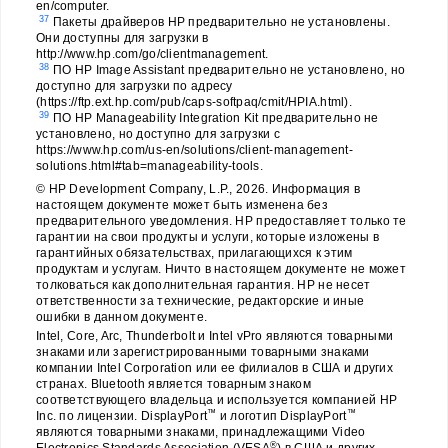
en/computer.
37
Пакеты драйверов HP предварительно не установлены.
Они доступны для загрузки в
http://www.hp.com/go/clientmanagement.
38
ПО HP Image Assistant предварительно не установлено, но
доступно для загрузки по адресу
(https://ftp.ext.hp.com/pub/caps-softpaq/cmit/HPIA.html).
39
ПО HP Manageability Integration Kit предварительно не
установлено, но доступно для загрузки с
https://www.hp.com/us-en/solutions/client-management-
solutions.html#tab=manageability-tools.
© HP Development Company, L.P., 2026. Информация в
настоящем документе может быть изменена без
предварительного уведомления. HP предоставляет только те
гарантии на свои продукты и услуги, которые изложены в
гарантийных обязательствах, прилагающихся к этим
продуктам и услугам. Ничто в настоящем документе не может
толковаться как дополнительная гарантия. HP не несет
ответственности за технические, редакторские и иные
ошибки в данном документе.
Intel, Core, Arc, Thunderbolt и Intel vPro являются товарными
знаками или зарегистрированными товарными знаками
компании Intel Corporation или ее филиалов в США и других
странах. Bluetooth является товарным знаком
соответствующего владельца и используется компанией HP
™
™
Inc. по лицензии. DisplayPort
и логотип DisplayPort
являются товарными знаками, принадлежащими Video
®
Electronics Standards Association (VESA
) в США и других