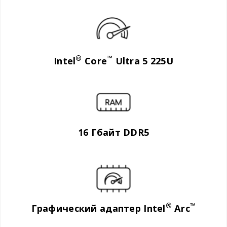
®
™
Intel
Core
Ultra 5 225U
16 Гбайт DDR5
®
™
Графический адаптер Intel
Arc