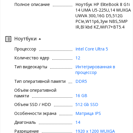
Полное описание
Ноутбук HP EliteBook 8 G1i
14 UMA U5-225U,14 WUXGA
UWVA 300,16G D5,512G
PCIe,W11p6,3yw NBS,5MP
IR,Bl kbd KZ,WiFi7+BT5.4
Ноутбуки
Процессор
Intel Core Ultra 5
Количество ядер
12
Тип видеокарты
Интегрированная в
процессор
Тип оперативной памяти
DDR5
Объём оперативной
16 GB
памяти
Объем SSD / HDD
512 Gb SSD
Особенности экрана
Матрица IPS
Диагональ
14
Разрешение
1920 x 1200 WUXGA