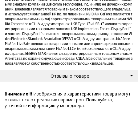
ыми знаками компании Qualcomm Technologies, Inc. и (или) ее дочерних комп
аний. Bluetooth является товарным знаком соответствующего владельца
и используется компанией HP Inc. по лицензии. NVIDIA и GeForce являются т
оварными знаками и (или) зарегистрированными товарными знаками NVI
®
®
DIA Corporation в США и других странах. USB Type-C
и USB-C
являются зарег
™
истрированными товарными знаками USB Implementers Forum. DisplayPort
™
и логотип DisplayPort
являются товарными знаками, принадлежащими Vi
®
deo Electronics Standards Association (VESA
) в США и других странах. McAfee и
McAfee LiveSafe являются товарными знаками или зарегистрированными т
оварными знаками компании McAfee LLC и (или) ее филиалов в США и друг
их странах. ENERGY STAR является зарегистрированным товарным знаком
Агентства по охране окружающей среды США. Все остальные товарные з
наки являются собственностью соответствующих владельцев.
Отзывы о товаре
Внимание!!!
Изображения и характеристики товара могут
отличаться от реальных параметров. Пожалуйста,
уточняйте информацию у менеджера.