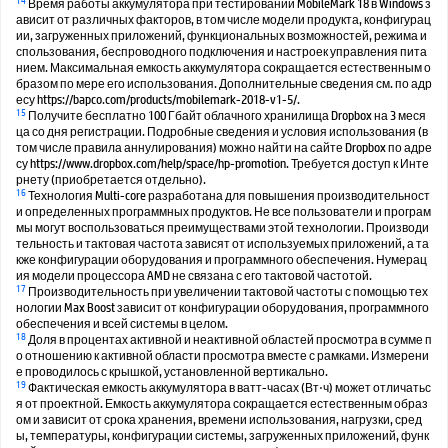
Время работы аккумулятора при тестировании MobileMark 18 в Windows з
ависит от различных факторов, в том числе модели продукта, конфигурац
ии, загруженных приложений, функциональных возможностей, режима и
спользования, беспроводного подключения и настроек управления пита
нием. Максимальная емкость аккумулятора сокращается естественным о
бразом по мере его использования. Дополнительные сведения см. по адр
есу https://bapco.com/products/mobilemark-2018-v1-5/.
15
Получите бесплатно 100 Гбайт облачного хранилища Dropbox на 3 меся
ца со дня регистрации. Подробные сведения и условия использования (в
том числе правила аннулирования) можно найти на сайте Dropbox по адре
су https://www.dropbox.com/help/space/hp-promotion. Требуется доступ к Инте
рнету (приобретается отдельно).
16
Технология Multi-core разработана для повышения производительност
и определенных программных продуктов. Не все пользователи и програм
мы могут воспользоваться преимуществами этой технологии. Производи
тельность и тактовая частота зависят от используемых приложений, а та
кже конфигурации оборудования и программного обеспечения. Нумерац
ия модели процессора AMD не связана с его тактовой частотой.
17
Производительность при увеличении тактовой частоты с помощью тех
нологии Max Boost зависит от конфигурации оборудования, программного
обеспечения и всей системы в целом.
18
Доля в процентах активной и неактивной областей просмотра в сумме п
о отношению к активной области просмотра вместе с рамками. Измерени
е проводилось с крышкой, установленной вертикально.
19
Фактическая емкость аккумулятора в ватт-часах (Вт⋅ч) может отличатьс
я от проектной. Емкость аккумулятора сокращается естественным образ
ом и зависит от срока хранения, времени использования, нагрузки, сред
ы, температуры, конфигурации системы, загруженных приложений, функ