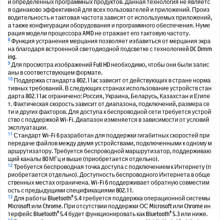
и определенных программных продуктов. Данная технология не являетс
я одинаково эффективной для всех пользователей и приложений. Произ
водительность и тактовая частота зависят от используемых приложений,
а также конфигурации оборудования и программного обеспечения. Нуме
рация модели процессора AMD не отражает его тактовую частоту.
8
Функция устранения мерцания позволяет избавиться от мерцания экра
на благодаря встроенной светодиодной подсветке с технологией DC Dimm
ing.
9
Для просмотра изображений Full HD необходимо, чтобы они были запис
аны в соответствующем формате.
10
Поддержка стандарта 802.11ac зависит от действующих в стране норма
тивных требований. В следующих странах использование устройств стан
дарта 802.11ac ограничено: Россия, Украина, Беларусь, Казахстан и Египе
т. Фактическая скорость зависит от диапазона, подключений, размера се
ти и других факторов. Для доступа к беспроводной сети требуется устрой
ство с поддержкой Wi-Fi. Диапазон изменяется в зависимости от условий
эксплуатации.
11
Стандарт Wi-Fi 6 разработан для поддержки гигабитных скоростей при
передаче файлов между двумя устройствами, подключенными к одному м
аршрутизатору. Требуется беспроводной маршрутизатор, поддерживаю
щий каналы 80 МГц и выше (приобретается отдельно).
12
Требуется беспроводная точка доступа с подключением к Интернету (п
риобретается отдельно). Доступность беспроводного Интернета в обще
ственных местах ограничена. Wi-Fi 6 поддерживает обратную совместим
ость с предыдущими спецификациями 802.11.
13
®
Для работы Bluetooth
5.4 требуется поддержка операционной системы
Microsoft или Chrome. При отсутствии поддержки ОС Microsoft или Chrome ин
®
®
терфейс Bluetooth
5.4 будет функционировать как Bluetooth
5.3 или ниже.
14