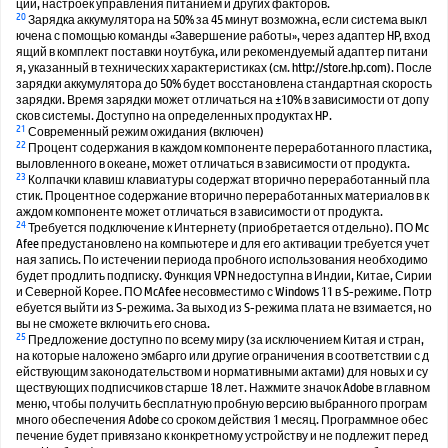
ций, настроек управления питанием и других факторов.
20
Зарядка аккумулятора на 50% за 45 минут возможна, если система выкл
ючена с помощью команды «Завершение работы», через адаптер HP, вход
ящий в комплект поставки ноутбука, или рекомендуемый адаптер питани
я, указанный в технических характеристиках (см. http://store.hp.com). После
зарядки аккумулятора до 50% будет восстановлена стандартная скорость
зарядки. Время зарядки может отличаться на ±10% в зависимости от допу
сков системы. Доступно на определенных продуктах HP.
21
Современный режим ожидания (включен)
22
Процент содержания в каждом компоненте переработанного пластика,
выловленного в океане, может отличаться в зависимости от продукта.
23
Колпачки клавиш клавиатуры содержат вторично переработанный пла
стик. Процентное содержание вторично переработанных материалов в к
аждом компоненте может отличаться в зависимости от продукта.
24
Требуется подключение к Интернету (приобретается отдельно). ПО Mc
Afee предустановлено на компьютере и для его активации требуется учет
ная запись. По истечении периода пробного использования необходимо
будет продлить подписку. Функция VPN недоступна в Индии, Китае, Сирии
и Северной Корее. ПО McAfee несовместимо с Windows 11 в S-режиме. Потр
ебуется выйти из S-режима. За выход из S-режима плата не взимается, но
вы не сможете включить его снова.
25
Предложение доступно по всему миру (за исключением Китая и стран,
на которые наложено эмбарго или другие ограничения в соответствии с д
ействующим законодательством и нормативными актами) для новых и су
ществующих подписчиков старше 18 лет. Нажмите значок Adobe в главном
меню, чтобы получить бесплатную пробную версию выбранного програм
много обеспечения Adobe со сроком действия 1 месяц. Программное обес
печение будет привязано к конкретному устройству и не подлежит перед