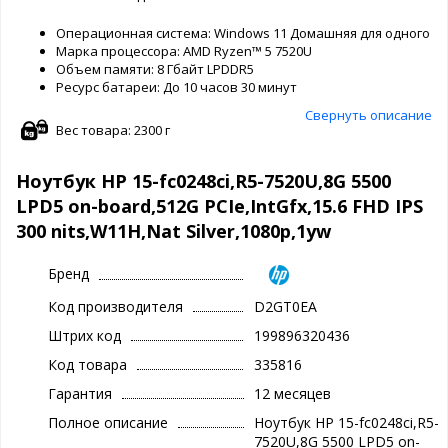
Операционная система: Windows 11 Домашняя для одного я
Марка процессора: AMD Ryzen™ 5 7520U
Объем памяти: 8 Гбайт LPDDR5
Ресурс батареи: До 10 часов 30 минут
Свернуть описание
Вес товара: 2300 г
Ноутбук HP 15-fc0248ci,R5-7520U,8G 5500
LPD5 on-board,512G PCIe,IntGfx,15.6 FHD IPS
300 nits,W11H,Nat Silver,1080p,1yw
Бренд
Код производителя
D2GT0EA
Штрих код
199896320436
Код товара
335816
Гарантия
12 месяцев
Полное описание
Ноутбук HP 15-fc0248ci,R5-
7520U,8G 5500 LPD5 on-