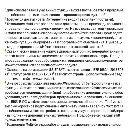
1
Для использования указанных функций может потребоваться программ
ное обеспечение или приложения сторонних производителей.
2
Требуется доступ к сети Интернет (не входит в комплект поставки).
3
Технология Multi-core разработана для повышения производительности
определенных программных продуктов. Не все пользователи и программ
ы могут воспользоваться преимуществами этой технологии. Производит
ельность и тактовая частота зависят от используемых приложений, а так
же конфигурации оборудования и программного обеспечения. Нумераци
я модели процессора AMD не связана с его тактовой частотой.
4
Океанический пластик в корпусе динамика, вторично переработанный п
ластик в ножничных механизмах и колпачках клавиш клавиатуры. Процен
тное содержание переработанных материалов в каждом из компонентов
может отличаться в зависимости от продукта.
5
®
Основано на регистрации U.S. EPEAT
в соответствии с IEEE 1680.1-2018 EPE
®
®
AT
. Статус регистрации EPEAT
зависит от страны. Дополнительные свед
ения см. на сайте www.epeat.net.
6
В некоторых выпусках или версиях Windows могут быть доступны не все
функции. Для использования некоторых возможностей Windows может по
требоваться модернизация и (или) приобретение дополнительного обор
удования, установка драйверов, программного обеспечения или обновле
ние BIOS. В ОС Windows включено автоматическое обновление. Требуется
высокоскоростное подключение к Интернету и учетная запись Microsoft. П
ри обновлении может потребоваться оплата услуг интернет-провайдера
и выполнение дополнительных требований. Подробнее см. на сайте htt
p://www.windows.com.
7
Технология Multi-Core разработана для повышения производительност