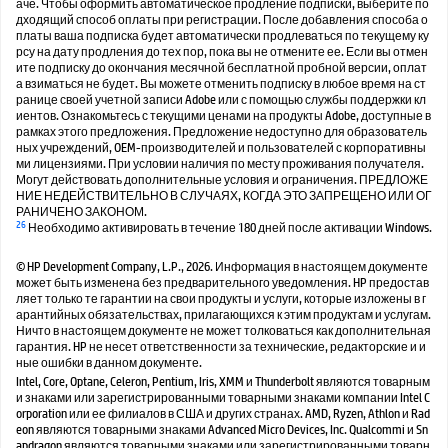
аче. Чтобы оформить автоматическое продление подписки, выберите по
дходящий способ оплаты при регистрации. После добавления способа о
платы ваша подписка будет автоматически продлеваться по текущему ку
рсу на дату продления до тех пор, пока вы не отмените ее. Если вы отмен
ите подписку до окончания месячной бесплатной пробной версии, оплат
а взиматься не будет. Вы можете отменить подписку в любое время на ст
ранице своей учетной записи Adobe или с помощью службы поддержки кл
иентов. Ознакомьтесь с текущими ценами на продукты Adobe, доступные в
рамках этого предложения. Предложение недоступно для образователь
ных учреждений, OEM-производителей и пользователей с корпоративны
ми лицензиями. При условии наличия по месту проживания получателя.
Могут действовать дополнительные условия и ограничения. ПРЕДЛОЖЕ
НИЕ НЕДЕЙСТВИТЕЛЬНО В СЛУЧАЯХ, КОГДА ЭТО ЗАПРЕЩЕНО ИЛИ ОГ
РАНИЧЕНО ЗАКОНОМ.
26
Необходимо активировать в течение 180 дней после активации Windows.
© HP Development Company, L.P., 2026. Информация в настоящем документе
может быть изменена без предварительного уведомления. HP предостав
ляет только те гарантии на свои продукты и услуги, которые изложены в г
арантийных обязательствах, прилагающихся к этим продуктам и услугам.
Ничто в настоящем документе не может толковаться как дополнительная
гарантия. HP не несет ответственности за технические, редакторские и и
ные ошибки в данном документе.
Intel, Core, Optane, Celeron, Pentium, Iris, XMM и Thunderbolt являются товарным
и знаками или зарегистрированными товарными знаками компании Intel C
orporation или ее филиалов в США и других странах. AMD, Ryzen, Athlon и Rad
eon являются товарными знаками Advanced Micro Devices, Inc. Qualcommi и Sn
apdragon являются товарными знаками или зарегистрированными товарн