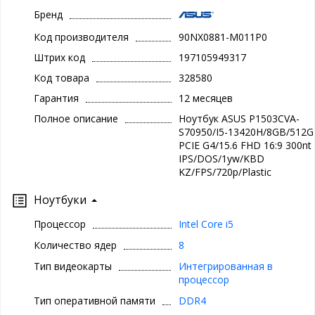
Бренд
Код производителя
90NX0881-M011P0
Штрих код
197105949317
Код товара
328580
Гарантия
12 месяцев
Полное описание
Ноутбук ASUS P1503CVA-
S70950/I5-13420H/8GB/512G
PCIE G4/15.6 FHD 16:9 300nt
IPS/DOS/1yw/KBD
KZ/FPS/720p/Plastic
Ноутбуки
Процессор
Intel Core i5
Количество ядер
8
Тип видеокарты
Интегрированная в
процессор
Тип оперативной памяти
DDR4