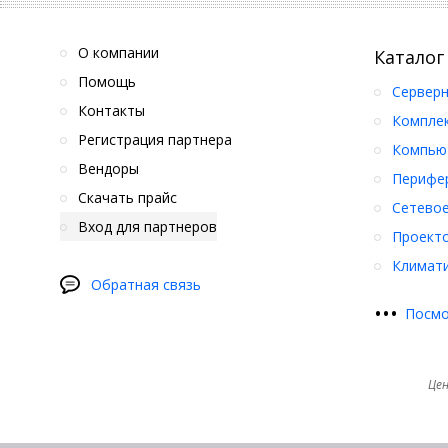
О компании
Каталог
Помощь
Серверн
Контакты
Компле
Регистрация партнера
Компьют
Вендоры
Перифер
Скачать прайс
Сетевое
Вход для партнеров
Проект
Климати
Обратная связь
•
•
•
Посмо
Цен