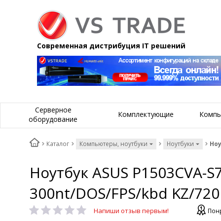
Современная дистрибуция IT решений
Серверное
Комплектующие
Компь
оборудование
Каталог
Компьютеры, ноутбуки
Ноутбуки
Ноу
Ноутбук ASUS P1503CVA-S7
300nt/DOS/FPS/kbd KZ/720
Напиши отзыв первым!
Понр