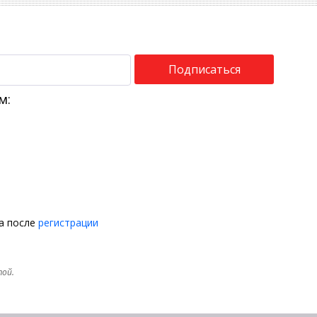
Подписаться
м:
на после
регистрации
той.