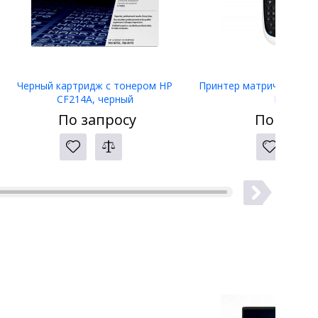
Черный картридж с тонером HP
Принтер матричный Eps
CF214A, черный
LW-400
По запросу
По запро