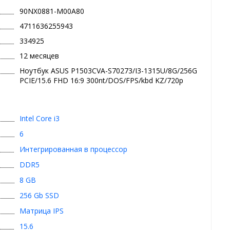
90NX0881-M00A80
4711636255943
334925
12 месяцев
Ноутбук ASUS P1503CVA-S70273/I3-1315U/8G/256G
PCIE/15.6 FHD 16:9 300nt/DOS/FPS/kbd KZ/720p
Intel Core i3
6
Интегрированная в процессор
DDR5
8 GB
256 Gb SSD
Матрица IPS
15.6