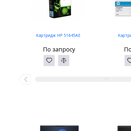
Картридж HP 51645AE
Картр
По запросу
По