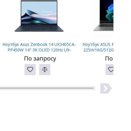
Ноутбук Asus Zenbook 14 UX3405CA-
Ноутбук ASUS P3406CCA
PP450W 14" 3K OLED 120Hz U9-
225H/16G/512G PCIE/14
285H/16Gb/SSD 1Tb/Intel® Arc™
300nt/Int Gfx/50WH/WiFi
По запросу
По запро
Graphics /Ponder Blue/Win11
KZ/FPS/1080p