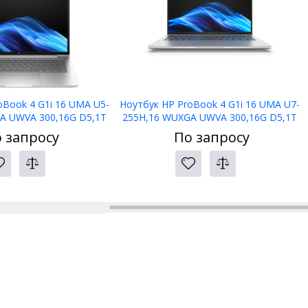
oBook 4 G1i 16 UMA U5-
Ноутбук HP ProBook 4 G1i 16 UMA U7-
A UWVA 300,16G D5,1T
255H,16 WUXGA UWVA 300,16G D5,1T
,1yw,5MP IR,Bl kbd
PCIe,W11p6,1yw,5MP IR,Bl kbd
 запросу
По запросу
WiFi7+BT5.4
KZ,WiFi7+BT5.4