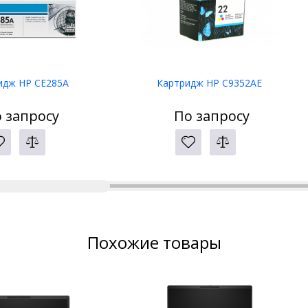
идж HP CE285A
Картридж HP C9352AE
 запросу
По запросу
Похожие товары