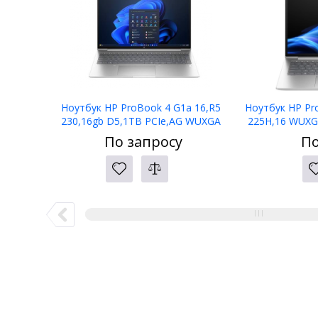
Ноутбук HP ProBook 4 G1a 16,R5
Ноутбук HP Pr
230,16gb D5,1TB PCIe,AG WUXGA
225H,16 WUXG
300,5mp IR,W11P,1yw,kbd bl
PCIe,W11p6
По запросу
По
KZ,