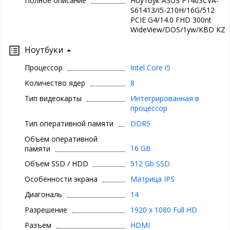
Полное описание
Ноутбук ASUS P1403CVA-
S61413/I5-210H/16G/512
PCIE G4/14.0 FHD 300nt
WideView/DOS/1yw/KBD KZ
Ноутбуки
Процессор
Intel Core i5
Количество ядер
8
Тип видеокарты
Интегрированная в
процессор
Тип оперативной памяти
DDR5
Объём оперативной
16 GB
памяти
Объем SSD / HDD
512 Gb SSD
Особенности экрана
Матрица IPS
Диагональ
14
Разрешение
1920 x 1080 Full HD
Разъем
HDMI