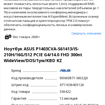
может похвастать легкостью (всего 1,4 кг), поддержкой RAID-
массивов из пары твердотельных накопителей (объемом до 1
ТБ) и наличием эксклюзивного конференц-менеджера с
искусственным интеллектом AI ExpertMeet. Встроенные сканер
отпечатков пальцев и криптопроцессор TPM 2.0 помогут
обеспечить конфиденциальность личных и коммерческих
данных.
Свернуть описание
Вес товара: 2600 г
Ноутбук ASUS P1403CVA-S61413/I5-
210H/16G/512 PCIE G4/14.0 FHD 300nt
WideView/DOS/1yw/KBD KZ
Бренд
Код производителя
90NX0871-M022J0
Штрих код
4711636405126
Код товара
336422
Гарантия
12 месяцев