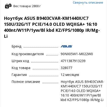
Свернуть описание
Вес товара: 2800 г
Ноутбук ASUS B9403CVAR-KM1440X/C7
150U/32G/1T PCIE/14.0 OLED WQXGA+ 16:10
400nt/W11P/1yw/Bl kbd KZ/FPS/1080p IR/Mg-
Li
Бренд
Код производителя
90NX05W1-M022W0
Штрих код
4711387913239
Код товара
328077
Гарантия
12 месяцев
Полное описание
Ноутбук ASUS B9403CVAR-
KM1440X/C7 150U/32G/1T
PCIE/14.0 OLED WQXGA+
16:10 400nt/W11P/1yw/Bl
kbd KZ/FPS/1080p IR/Mg-Li