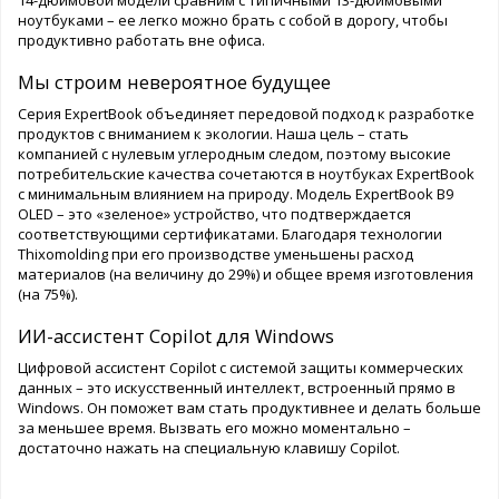
ноутбуками – ее легко можно брать с собой в дорогу, чтобы
продуктивно работать вне офиса.
Мы строим невероятное будущее
Серия ExpertBook объединяет передовой подход к разработке
продуктов с вниманием к экологии. Наша цель – стать
компанией с нулевым углеродным следом, поэтому высокие
потребительские качества сочетаются в ноутбуках ExpertBook
с минимальным влиянием на природу. Модель ExpertBook B9
OLED – это «зеленое» устройство, что подтверждается
соответствующими сертификатами. Благодаря технологии
Thixomolding при его производстве уменьшены расход
материалов (на величину до 29%) и общее время изготовления
(на 75%).
ИИ-ассистент Copilot для Windows
Цифровой ассистент Copilot с системой защиты коммерческих
данных – это искусственный интеллект, встроенный прямо в
Windows. Он поможет вам стать продуктивнее и делать больше
за меньшее время. Вызвать его можно моментально –
достаточно нажать на специальную клавишу Copilot.