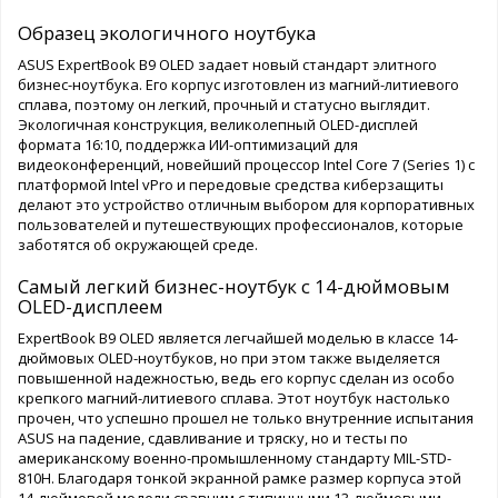
Образец экологичного ноутбука
ASUS ExpertBook B9 OLED задает новый стандарт элитного
бизнес-ноутбука. Его корпус изготовлен из магний-литиевого
сплава, поэтому он легкий, прочный и статусно выглядит.
Экологичная конструкция, великолепный OLED-дисплей
формата 16:10, поддержка ИИ-оптимизаций для
видеоконференций, новейший процессор Intel Core 7 (Series 1) с
платформой Intel vPro и передовые средства киберзащиты
делают это устройство отличным выбором для корпоративных
пользователей и путешествующих профессионалов, которые
заботятся об окружающей среде.
Самый легкий бизнес-ноутбук с 14-дюймовым
OLED-дисплеем
ExpertBook B9 OLED является легчайшей моделью в классе 14-
дюймовых OLED-ноутбуков, но при этом также выделяется
повышенной надежностью, ведь его корпус сделан из особо
крепкого магний-литиевого сплава. Этот ноутбук настолько
прочен, что успешно прошел не только внутренние испытания
ASUS на падение, сдавливание и тряску, но и тесты по
американскому военно-промышленному стандарту MIL-STD-
810H. Благодаря тонкой экранной рамке размер корпуса этой
14-дюймовой модели сравним с типичными 13-дюймовыми