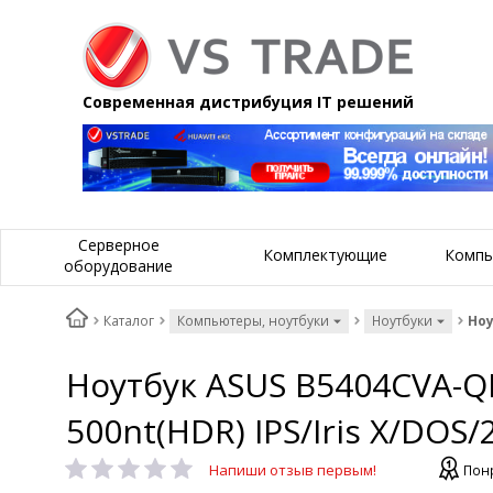
Современная дистрибуция IT решений
Серверное
Комплектующие
Компь
оборудование
Каталог
Компьютеры, ноутбуки
Ноутбуки
Ноу
Ноутбук ASUS B5404CVA-Q
500nt(HDR) IPS/Iris X/DOS
Напиши отзыв первым!
Пон