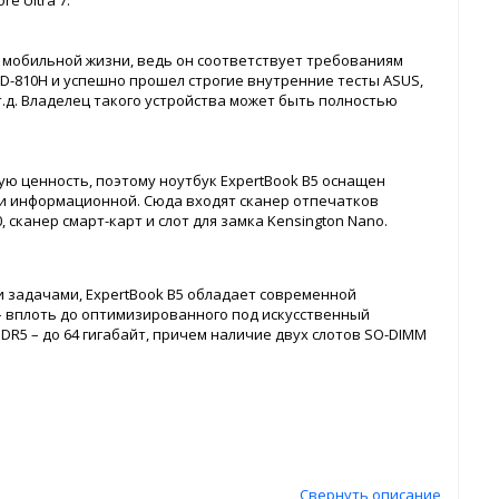
e Ultra 7.
и мобильной жизни, ведь он соответствует требованиям
D-810H и успешно прошел строгие внутренние тесты ASUS,
.д. Владелец такого устройства может быть полностью
ю ценность, поэтому ноутбук ExpertBook B5 оснащен
 и информационной. Сюда входят сканер отпечатков
 сканер смарт-карт и слот для замка Kensington Nano.
 задачами, ExpertBook B5 обладает современной
 вплоть до оптимизированного под искусственный
DDR5 – до 64 гигабайт, причем наличие двух слотов SO-DIMM
Свернуть описание