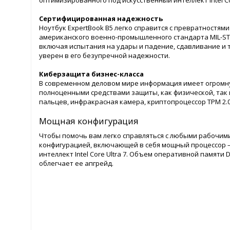
оптимизированного под искусственный интеллект Intel Cor
Сертифицированная надежность
Ноутбук ExpertBook B5 легко справится с превратностям
американского военно-промышленного стандарта MIL-ST
включая испытания на удары и падение, сдавливание и т
уверен в его безупречной надежности.
Киберзащита бизнес-класса
В современном деловом мире информация имеет огромну
полноценными средствами защиты, как физической, так
пальцев, инфракрасная камера, криптопроцессор TPM 2.0,
Мощная конфигурация
Чтобы помочь вам легко справляться с любыми рабочими
конфигурацией, включающей в себя мощный процессор –
интеллект Intel Core Ultra 7. Объем оперативной памяти 
облегчает ее апгрейд.