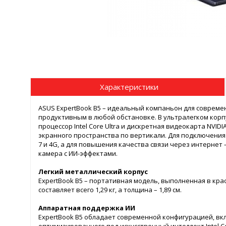
Характеристики
ASUS ExpertBook B5 – идеальный компаньон для совреме
продуктивным в любой обстановке. В ультралегком кор
процессор Intel Core Ultra и дискретная видеокарта NVI
экранного пространства по вертикали. Для подключения
7 и 4G, а для повышения качества связи через интернет
камера с ИИ-эффектами.
Легкий металлический корпус
ExpertBook B5 – портативная модель, выполненная в кр
составляет всего 1,29 кг, а толщина – 1,89 см.
Аппаратная поддержка ИИ
ExpertBook B5 обладает современной конфигурацией, в