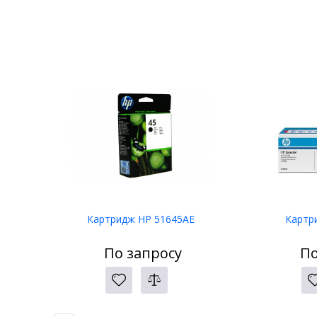
Картридж HP 51645AE
Картр
По запросу
По