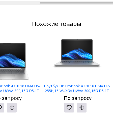
Похожие товары
oBook 4 G1i 16 UMA U5-
Ноутбук HP ProBook 4 G1i 16 UMA U7-
A UWVA 300,16G D5,1T
255H,16 WUXGA UWVA 300,16G D5,1T
,1yw,5MP IR,Bl kbd
PCIe,W11p6,1yw,5MP IR,Bl kbd
 запросу
По запросу
WiFi7+BT5.4
KZ,WiFi7+BT5.4