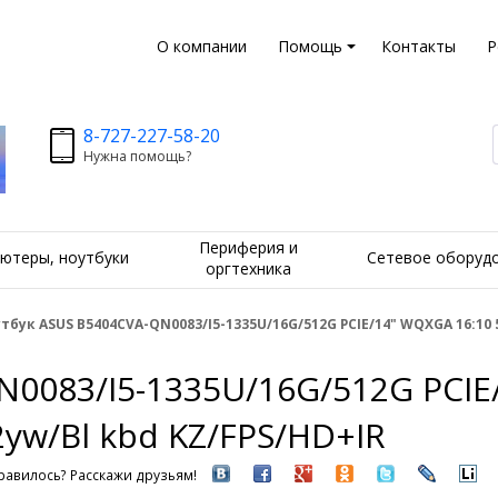
О компании
Помощь
Контакты
Р
8-727-227-58-20
Нужна помощь?
Периферия и
ютеры, ноутбуки
Сетевое оборуд
оргтехника
тбук ASUS B5404CVA-QN0083/I5-1335U/16G/512G PCIE/14" WQXGA 16:10 5
N0083/I5-1335U/16G/512G PCIE
/2yw/Bl kbd KZ/FPS/HD+IR
равилось? Расскажи друзьям!