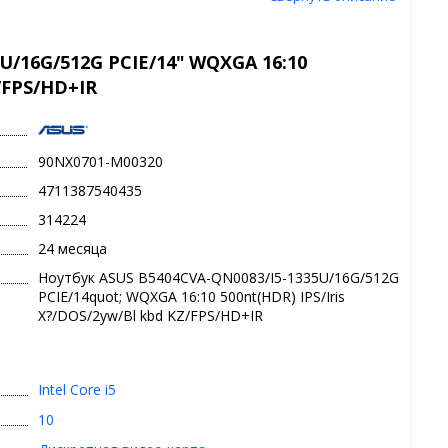
U/16G/512G PCIE/14" WQXGA 16:10
Z/FPS/HD+IR
90NX0701-M00320
4711387540435
314224
24 месяца
Ноутбук ASUS B5404CVA-QN0083/I5-1335U/16G/512G
PCIE/14quot; WQXGA 16:10 500nt(HDR) IPS/Iris
X?/DOS/2yw/Bl kbd KZ/FPS/HD+IR
Intel Core i5
10