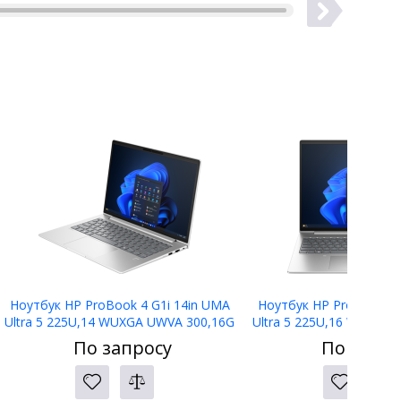
Ноутбук HP ProBook 4 G1i 14in UMA
Ноутбук HP ProBook 4 
Ultra 5 225U,14 WUXGA UWVA 300,16G
Ultra 5 225U,16 WUXGA
D5,512G PCIe,W11p64,3yw,5MP IR,Bl
D5,512G PCIe,W11p64,3
По запросу
По запро
kbd
kbd