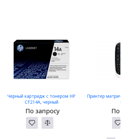
Черный картридж с тонером HP
Принтер матричный Eps
CF214A, черный
LW-400
По запросу
По запро