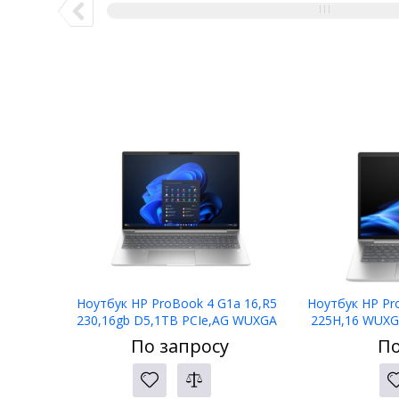
Ноутбук HP ProBook 4 G1a 16,R5
Ноутбук HP Pr
230,16gb D5,1TB PCIe,AG WUXGA
225H,16 WUXG
300,5mp IR,W11P,1yw,kbd bl
PCIe,W11p6
По запросу
По
KZ,