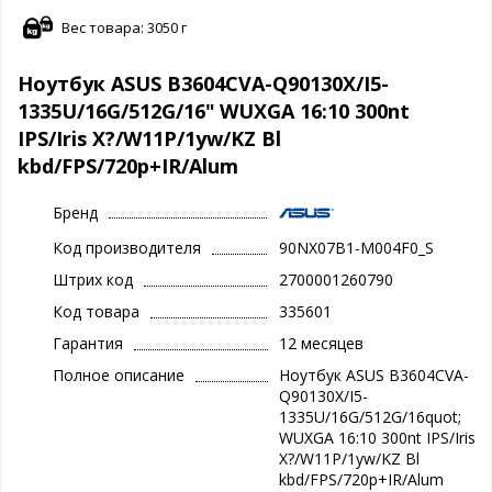
Вес товара: 3050 г
Ноутбук ASUS B3604CVA-Q90130X/I5-
1335U/16G/512G/16" WUXGA 16:10 300nt
IPS/Iris X?/W11P/1yw/KZ Bl
kbd/FPS/720p+IR/Alum
Бренд
Код производителя
90NX07B1-M004F0_S
Штрих код
2700001260790
Код товара
335601
Гарантия
12 месяцев
Полное описание
Ноутбук ASUS B3604CVA-
Q90130X/I5-
1335U/16G/512G/16quot;
WUXGA 16:10 300nt IPS/Iris
X?/W11P/1yw/KZ Bl
kbd/FPS/720p+IR/Alum