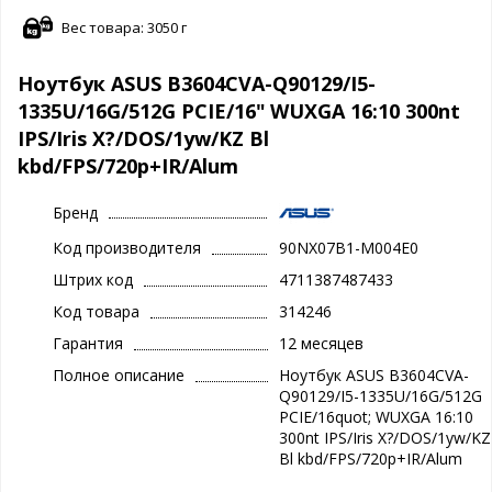
Вес товара: 3050 г
Ноутбук ASUS B3604CVA-Q90129/I5-
1335U/16G/512G PCIE/16" WUXGA 16:10 300nt
IPS/Iris X?/DOS/1yw/KZ Bl
kbd/FPS/720p+IR/Alum
Бренд
Код производителя
90NX07B1-M004E0
Штрих код
4711387487433
Код товара
314246
Гарантия
12 месяцев
Полное описание
Ноутбук ASUS B3604CVA-
Q90129/I5-1335U/16G/512G
PCIE/16quot; WUXGA 16:10
300nt IPS/Iris X?/DOS/1yw/KZ
Bl kbd/FPS/720p+IR/Alum