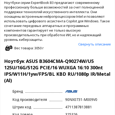
Ноутбуки серии ExpertBook B3 предлагают современному
профессионалу больше возможностей за счет полноценной
поддержки технологий искусственного интеллекта. Они
оснащены встроенным нейропроцессором Intel и позволяют
использовать цифрового ассистента Copilot для Windows. Такое
сочетание передовых аппаратных и программных
компонентов гарантирует не только высокую
производительность при обработке ИИ, но и надлежащий
уровень киберзащиты.
Свернуть описание
Вес товара: 3050 г
Ноутбук ASUS B3604CMA-Q90274W/U5
125U/16G/512G PCIE/16 WUXGA 16:10 300nt
IPS/W11H/1yw/FPS/BL KBD RU/1080p IR/Metal
(Al)
Бренд
Код производителя
90NX0731-M009V0
Штрих код
4711387813881
Код товара
325326