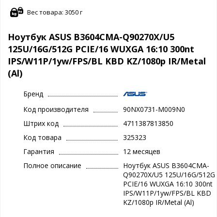
Вес товара: 3050 г
Ноутбук ASUS B3604CMA-Q90270X/U5
125U/16G/512G PCIE/16 WUXGA 16:10 300nt
IPS/W11P/1yw/FPS/BL KBD KZ/1080p IR/Metal
(Al)
Бренд
Код производителя
90NX0731-M009N0
Штрих код
4711387813850
Код товара
325323
Гарантия
12 месяцев
Полное описание
Ноутбук ASUS B3604CMA-
Q90270X/U5 125U/16G/512G
PCIE/16 WUXGA 16:10 300nt
IPS/W11P/1yw/FPS/BL KBD
KZ/1080p IR/Metal (Al)