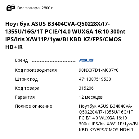
Вес товара: 2800 г
Ноутбук ASUS B3404CVA-Q50228X/I7-
1355U/16G/1T PCIE/14.0 WUXGA 16:10 300nt
IPS/Iris X/W11P/1yw/Bl KBD KZ/FPS/CMOS
HD+IR
Бренд
Код производителя
90NX07D1-M007Y0
Штрих код
4711387519530
Код товара
315206
Гарантия
12 месяцев
Полное описание
Ноутбук ASUS B3404CVA-
Q50228X/I7-1355U/16G/1T
PCIE/14.0 WUXGA 16:10
300nt IPS/Iris X/W11P/1yw/Bl
KBD KZ/FPS/CMOS HD+IR