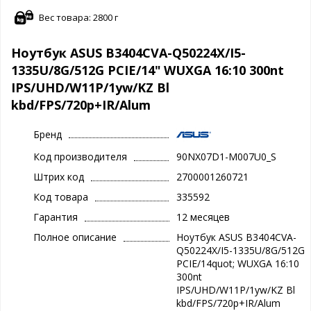
Вес товара: 2800 г
Ноутбук ASUS B3404CVA-Q50224X/I5-
1335U/8G/512G PCIE/14" WUXGA 16:10 300nt
IPS/UHD/W11P/1yw/KZ Bl
kbd/FPS/720p+IR/Alum
Бренд
Код производителя
90NX07D1-M007U0_S
Штрих код
2700001260721
Код товара
335592
Гарантия
12 месяцев
Полное описание
Ноутбук ASUS B3404CVA-
Q50224X/I5-1335U/8G/512G
PCIE/14quot; WUXGA 16:10
300nt
IPS/UHD/W11P/1yw/KZ Bl
kbd/FPS/720p+IR/Alum