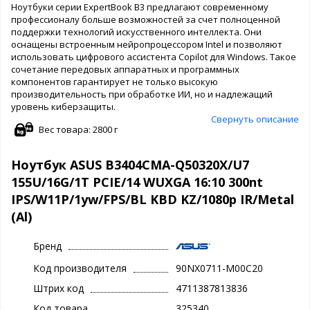
Ноутбуки серии ExpertBook B3 предлагают современному
профессионалу больше возможностей за счет полноценной
поддержки технологий искусственного интеллекта. Они
оснащены встроенным нейропроцессором Intel и позволяют
использовать цифрового ассистента Copilot для Windows. Такое
сочетание передовых аппаратных и программных
компонентов гарантирует не только высокую
производительность при обработке ИИ, но и надлежащий
уровень киберзащиты.
Свернуть описание
Вес товара: 2800 г
Ноутбук ASUS B3404CMA-Q50320X/U7
155U/16G/1T PCIE/14 WUXGA 16:10 300nt
IPS/W11P/1yw/FPS/BL KBD KZ/1080p IR/Metal
(Al)
Бренд
Код производителя
90NX0711-M00C20
Штрих код
4711387813836
Код товара
325340