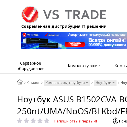
Современная дистрибуция IT решений
Серверное
Комплектующие
Компь
оборудование
Каталог
Компьютеры, ноутбуки
Ноутбуки
Ноу
Ноутбук ASUS B1502CVA-BQ
250nt/UMA/NoOS/Bl Kbd/
Напиши отзыв первым!
Понр