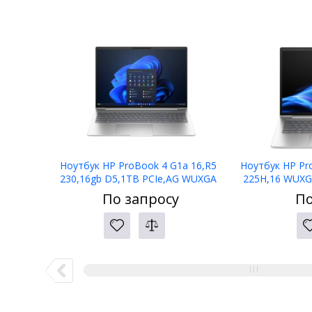
Ноутбук HP ProBook 4 G1a 16,R5
Ноутбук HP Pr
230,16gb D5,1TB PCIe,AG WUXGA
225H,16 WUXG
300,5mp IR,W11P,1yw,kbd bl
PCIe,W11p6
По запросу
По
KZ,