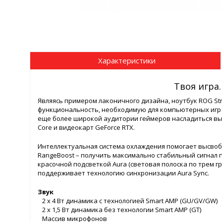
Характеристики
Твоя игра.
Являясь примером лаконичного дизайна, ноутбук ROG St
функциональность, необходимую для компьютерных игр 
еще более широкой аудитории геймеров насладиться вы
Core и видеокарт GeForce RTX.
Интеллектуальная система охлаждения помогает высвоб
RangeBoost – получить максимально стабильный сигнал п
красочной подсветкой Aura (световая полоска по трем г
поддерживает технологию синхронизации Aura Sync.
Звук
2 х 4 Вт динамика с технологией Smart AMP (GU/GV/GW)
2 х 1,5 Вт динамика без технологии Smart AMP (GT)
Массив микрофонов