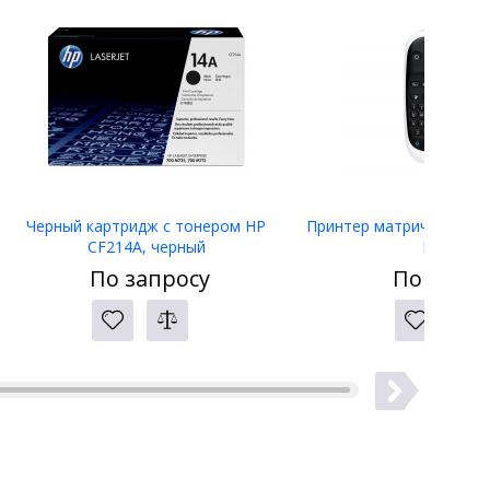
Черный картридж с тонером HP
Принтер матричный Eps
CF214A, черный
LW-400
По запросу
По запро