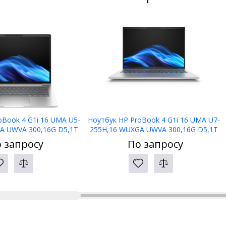
oBook 4 G1i 16 UMA U5-
Ноутбук HP ProBook 4 G1i 16 UMA U7-
A UWVA 300,16G D5,1T
255H,16 WUXGA UWVA 300,16G D5,1T
,1yw,5MP IR,Bl kbd
PCIe,W11p6,1yw,5MP IR,Bl kbd
 запросу
По запросу
WiFi7+BT5.4
KZ,WiFi7+BT5.4