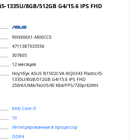
i5-1335U/8GB/512GB G4/15.6 IPS FHD
90NX06X1-M00CC0
4711387333556
307605
12 месяцев
Ноутбук ASUS B1502CVA-BQ0343 Plastic/i5-
1335U/8GB/512GB G4/15.6 IPS FHD
250nt/UMA/NoOS/Bl Kbd/FPS/720p/42WH
Intel Core i5
10
Интегрированная в процессор
DDR4