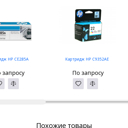
идж HP CE285A
Картридж HP C9352AE
 запросу
По запросу
Похожие товары