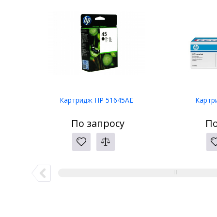
Картридж HP 51645AE
Картр
По запросу
По