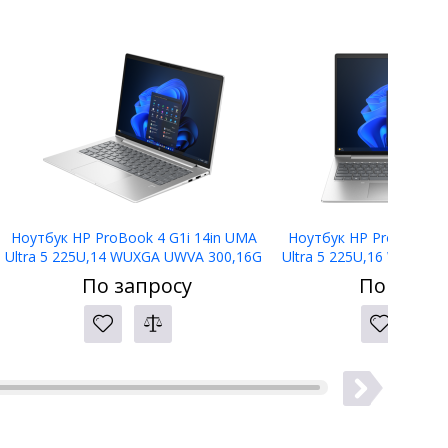
Ноутбук HP ProBook 4 G1i 14in UMA
Ноутбук HP ProBook 4 
Ultra 5 225U,14 WUXGA UWVA 300,16G
Ultra 5 225U,16 WUXGA
D5,512G PCIe,W11p64,3yw,5MP IR,Bl
D5,512G PCIe,W11p64,3
По запросу
По запро
kbd
kbd