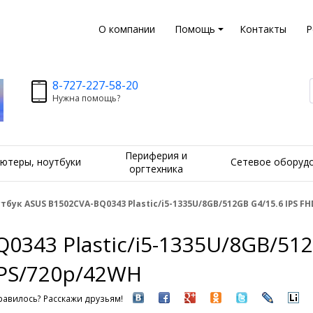
О компании
Помощь
Контакты
Р
8-727-227-58-20
Нужна помощь?
Периферия и
ютеры, ноутбуки
Сетевое оборуд
оргтехника
тбук ASUS B1502CVA-BQ0343 Plastic/i5-1335U/8GB/512GB G4/15.6 IPS 
0343 Plastic/i5-1335U/8GB/512
FPS/720p/42WH
авилось? Расскажи друзьям!