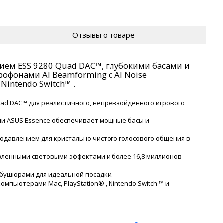
Отзывы о товаре
ием ESS 9280 Quad DAC™, глубокими басами и
фонами AI Beamforming с AI Noise
 Nintendo Switch™ .
uad DAC™ для реалистичного, непревзойденного игрового
ми ASUS Essence обеспечивает мощные басы и
одавлением для кристально чистого голосового общения в
вленными световыми эффектами и более 16,8 миллионов
мбушюрами для идеальной посадки.
омпьютерами Mac, PlayStation® , Nintendo Switch ™ и