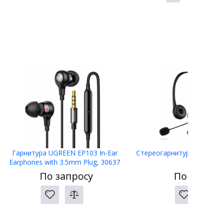
Гарнитура UGREEN EP103 In-Ear
Стереогарнитура HP US
Earphones with 3.5mm Plug, 30637
По запросу
По запро