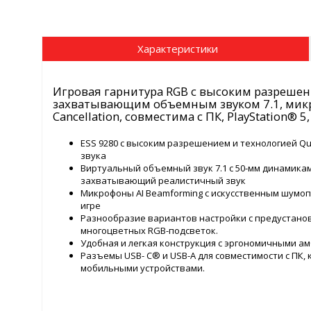
Характеристики
Игровая гарнитура RGB с высоким разрешен
захватывающим объемным звуком 7.1, микро
Cancellation, совместима с ПК, PlayStation® 5,
ESS 9280 с высоким разрешением и технологией Q
звука
Виртуальный объемный звук 7.1 с 50-мм динамика
захватывающий реалистичный звук
Микрофоны AI Beamforming с искусственным шумоп
игре
Разнообразие вариантов настройки с предустано
многоцветных RGB-подсветок.
Удобная и легкая конструкция с эргономичными а
Разъемы USB- C® и USB-A для совместимости с ПК, к
мобильными устройствами.