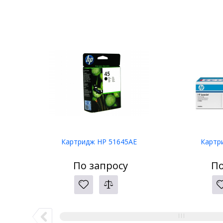
Картридж HP 51645AE
Картр
По запросу
По