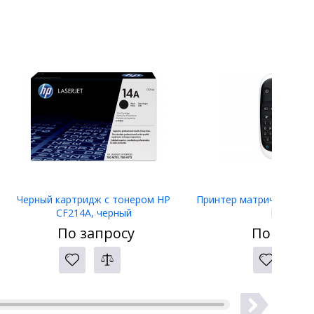
Черный картридж с тонером HP
Принтер матричный Eps
CF214A, черный
LW-400
По запросу
По запро