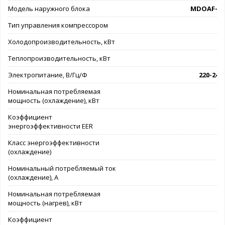
Модель наружного блока
MDOAF-24
Тип управления компрессором
on
Холодопроизводительность, кВт
Теплопроизводительность, кВт
Электропитание, В/Гц/Ф
220-240/
Номинальная потребляемая
мощность (охлаждение), кВт
Коэффициент
энергоэффективности EER
Класс энергоэффективности
(охлаждение)
Номинальный потребляемый ток
(охлаждение), А
Номинальная потребляемая
мощность (нагрев), кВт
Коэффициент