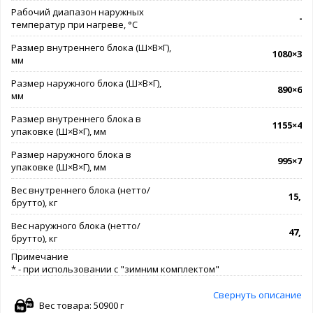
Рабочий диапазон наружных
-7.
температур при нагреве, °C
Размер внутреннего блока (Ш×В×Г),
1080×335
мм
Размер наружного блока (Ш×В×Г),
890×673
мм
Размер внутреннего блока в
1155×415
упаковке (Ш×В×Г), мм
Размер наружного блока в
995×740
упаковке (Ш×В×Г), мм
Вес внутреннего блока (нетто/
15,0 /
брутто), кг
Вес наружного блока (нетто/
47,9 /
брутто), кг
Примечание
* - при использовании с "зимним комплектом"
Свернуть описание
Вес товара: 50900 г