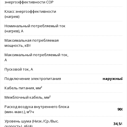
энергоэффективности COP
Класс энергоэффективности
(нагрев)
Номинальный потребляемый ток
(нагрев), А
Максимальная потребляемая
мощность, кВт
Максимальный потребляемый ток,
А
Пусковой ток, А
Подключение электропитания
наружный б
Кабель питания, мм²
3
Межблочный кабель, мм²
4
Расход воздуха внутреннего блока
900 -
(мин.-макс.), м³/ч
Уровень шума (Низк./Ср./Выс.
34,5/45
скорость), дБ(А)