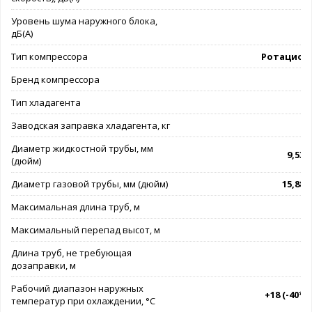
Уровень шума наружного блока,
дБ(А)
Тип компрессора
Ротацион
Бренд компрессора
G
Тип хладагента
Заводская заправка хладагента, кг
Диаметр жидкостной трубы, мм
9,53 (
(дюйм)
Диаметр газовой трубы, мм (дюйм)
15,88 (
Максимальная длина труб, м
Максимальный перепад высот, м
Длина труб, не требующая
дозаправки, м
Рабочий диапазон наружных
+18 (-40*).
температур при охлаждении, °C