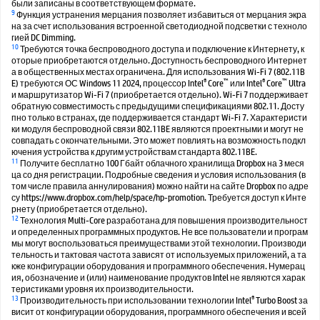
были записаны в соответствующем формате.
9
Функция устранения мерцания позволяет избавиться от мерцания экра
на за счет использования встроенной светодиодной подсветки с техноло
гией DC Dimming.
10
Требуются точка беспроводного доступа и подключение к Интернету, к
оторые приобретаются отдельно. Доступность беспроводного Интернет
а в общественных местах ограничена. Для использования Wi-Fi 7 (802.11B
®
™
®
™
E) требуются ОС Windows 11 2024, процессор Intel
Core
или Intel
Core
Ultra
и маршрутизатор Wi-Fi 7 (приобретается отдельно). Wi-Fi 7 поддерживает
обратную совместимость с предыдущими спецификациями 802.11. Досту
пно только в странах, где поддерживается стандарт Wi-Fi 7. Характеристи
ки модуля беспроводной связи 802.11BE являются проектными и могут не
совпадать с окончательными. Это может повлиять на возможность подкл
ючения устройства к другим устройствам стандарта 802.11BE.
11
Получите бесплатно 100 Гбайт облачного хранилища Dropbox на 3 меся
ца со дня регистрации. Подробные сведения и условия использования (в
том числе правила аннулирования) можно найти на сайте Dropbox по адре
су https://www.dropbox.com/help/space/hp-promotion. Требуется доступ к Инте
рнету (приобретается отдельно).
12
Технология Multi-Core разработана для повышения производительност
и определенных программных продуктов. Не все пользователи и програм
мы могут воспользоваться преимуществами этой технологии. Производи
тельность и тактовая частота зависят от используемых приложений, а та
кже конфигурации оборудования и программного обеспечения. Нумерац
ия, обозначение и (или) наименование продуктов Intel не являются харак
теристиками уровня их производительности.
13
®
Производительность при использовании технологии Intel
Turbo Boost за
висит от конфигурации оборудования, программного обеспечения и всей