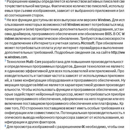
5
Разрешение камеры определяется количеством активных пикселей све
точувствительной матрицы. Фактическое количество пикселей, использу
емых при съемке изображения, зависит от выбранного приложения и (ил
и) соотношения сторон.
6
Не все функции доступны во всех выпусках или версиях Windows. Для исп
ользования некоторых возможностей Windows может потребоваться мод
ернизация и (или) приобретение дополнительного оборудования, устан
овка драйверов, программного обеспечения или обновление BIOS. В ОС W
indows включено автоматическое обновление. Требуются высокоскоростн
ое подключение к Интернету и учетная запись Microsoft. При обновлении
может потребоваться оплата услуг интернет-провайдера и выполнение
дополнительных требований. Подробные сведения см. на сайте http://ww
w.windows.com.
7
Технология Multi-Core разработана для повышения производительност
и определенных программных продуктов. Данная технология не являетс
я одинаково эффективной для всех пользователей или приложений. Про
изводительность и тактовая частота зависят от используемых приложен
ий, а также конфигурации оборудования и программного обеспечения. Ну
мерация продуктов Intel не является характеристикой уровня производит
ельности. Чтобы использовать функции и программное обеспечение, кот
орые задействуют нейронный процессор, может потребоваться приобре
тение программного обеспечения, оформление на него подписки или его
включение поставщиком программного обеспечения или платформы. Кр
оме того, ПО сторонних поставщиков может иметь особые требования к к
онфигурации или совместимости. Потенциальная производительность л
огического вывода нейронного процессора зависит от использования, ко
нфигурации и других факторов.
8
Для просмотра изображений с разрешением 4K необходимо, чтобы они