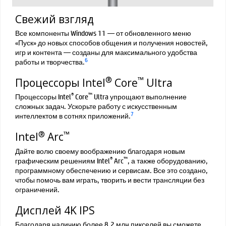
Свежий взгляд
Все компоненты Windows 11 — от обновленного меню
«Пуск» до новых способов общения и получения новостей,
игр и контента — созданы для максимального удобства
6
работы и творчества.
®
™
Процессоры Intel
Core
Ultra
®
™
Процессоры Intel
Core
Ultra упрощают выполнение
сложных задач. Ускорьте работу с искусственным
7
интеллектом в сотнях приложений.
®
™
Intel
Arc
Дайте волю своему воображению благодаря новым
®
™
графическим решениям Intel
Arc
, а также оборудованию,
программному обеспечению и сервисам. Все это создано,
чтобы помочь вам играть, творить и вести трансляции без
ограничений.
Дисплей 4K IPS
Благодаря наличию более 8,2 млн пикселей вы сможете