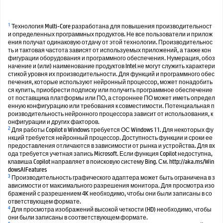
1
Технология Multi-Core разработана для повышения производительност
и определенных программных продуктов. Не все пользователи и прилож
ения получат одинаковую отдачу от этой технологии. Производительнос
ть и тактовая частота зависят от используемых приложений, а также кон
фигурации оборудования и программного обеспечения. Нумерация, обоз
начение и (или) наименование продуктов Intel не могут служить характери
стикой уровня их производительности. Для функций и программного обес
печения, которые используют нейронный процессор, может понадобить
ся купить, приобрести подписку или получить программное обеспечение
от поставщика платформы или ПО, а стороннее ПО может иметь определ
енную конфигурацию или требования к совместимости. Потенциальная п
роизводительность нейронного процессора зависит от использования, к
онфигурации и других факторов.
2
Для работы Copilot в Windows требуется ОС Windows 11. Для некоторых фу
нкций требуется нейронный процессор. Доступность функции и сроки ее
предоставления отличаются в зависимости от рынка и устройства. Для вх
ода требуется учетная запись Microsoft. Если функция Copilot недоступна,
клавиша Copilot направляет в поисковую систему Bing. См. http://aka.ms/Win
dowsAIFeatures
3
Производительность графического адаптера может быть ограничена в з
ависимости от максимального разрешения монитора. Для просмотра изо
бражений с разрешением 4K необходимо, чтобы они были записаны в со
ответствующем формате.
4
Для просмотра изображений высокой четкости (HD) необходимо, чтобы
они были записаны в соответствующем формате.