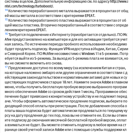
системы в целом. Дополнительную информацию см. по адресу http://www.i
ntel.com/technology/turboboost/.
14
Количество переработанного металла выражается в процентах от общ
ей массы металла в соответствии с критериями EPEAT.
15
Количество переработанного пластика выражается в процентах от об
щей массы пластика. Вторично переработанный в соответствии с опреде
лением критериев EPEAT.
16
Требуется подключение к Интернету (приобретается отдельно). ПО Mc
Afee предустановлено на компьютере и для его активации требуется учет
ная запись. По истечении периода пробного использования необходимо
будет продлить подписку. Функция VPN недоступна в Индии, Китае, Сирии
и Северной Корее. ПО McAfee несовместимо с Windows 11 в S-режиме. Потр
ебуется выйти из S-режима. За выход из S-режима плата не взимается, но
вы не сможете включить его снова.
17
Предложение доступно по всему миру (за исключением Китая и стран,
на которые наложено эмбарго или другие ограничения в соответствии с д
ействующим законодательством и нормативными актами) для новых и су
ществующих подписчиков старше 18 лет. Нажмите значок Adobe в главном
меню, чтобы получить бесплатную пробную версию выбранного програм
много обеспечения Adobe со сроком действия 1 месяц. Программное обес
печение будет привязано к конкретному устройству и не подлежит перед
аче. Чтобы оформить автоматическое продление подписки, выберите по
дходящий способ оплаты при регистрации. После добавления способа о
платы ваша подписка будет автоматически продлеваться по текущему ку
рсу на дату продления до тех пор, пока вы не отмените ее. Если вы отмен
ите подписку до окончания месячной бесплатной пробной версии, оплат
а взиматься не будет. Вы можете отменить подписку в любое время на ст
ранице своей учетной записи Adobe или с помощью службы поддержки кл