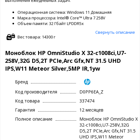
выполнения ежедневных задач.
Операционная система: Windows 11 Домашняя
Марка процессора: Intel® Core™ Ultra 7 258V
Объем памяти: 32 Гбайт LPDDR5x
Свернуть описание
Вес товара: 14300 г
Моноблок HP OmniStudio X 32-c1008ci,U7-
258V,32G D5,2T PCIe,Arc Gfx,NT 31.5 UHD
IPS,W11 Meteor Silver,5MP IR,1yw
Бренд
Код производителя
D0PP6EA_Z
Код товара
337474
Гарантия
12 месяцев
Полное описание
Моноблок HP OmniStudio X
32-c1008ci,U7-258V,32G
D5,2T PCIe,Arc Gfx,NT 31.5
UHD IPS,W11 Meteor