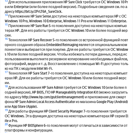
13
Для использования приложения HP Sure Click требуется ОС Windows 10 Pr
o или Enterprise (или более поздней версии). Подробные сведения см. по а
дресу https://bit.ly/2PrLT6A_SureClick.
14
Приложение HP Sure Sense доступно на некоторых компьютерах HP с ОС
Windows 10 Pro, Windows 10 Enterprise, Windows 11 Pro или Windows 11 Enterprise.
15
Приложение HP Sure Run 5-го поколения доступно на некоторых компью
терах HP. Для его работы требуется ОС Windows 10 или более поздней вер
сии.
16
Технология HP Sure Recover 5-го поколения со встроенной функцией повт
орного создания образа Embedded Reimaging является опциональным ком
понентом и выбирается при покупке. Для ее работы требуется ОС Window
s 10 или более поздней версии. Чтобы избежать потери данных, перед ис
пользованием выполните резервное копирование необходимых файлов,
фотографий, видео и т. д. Восстановление с помощью Wi-Fi доступно толь
ко на ПК с модулем Intel Wi-Fi.
17
Технология HP Sure Start 7-го поколения доступна на некоторых компьют
ерах HP. Для ее работы требуется ОС Windows 10 или более поздней верс
ии.
18
Для использования HP Sure Admin требуется ОС Windows 10 (или более п
оздней версии), HP BIOS, ПО HP Manageability Integration Kit (можно загрузить
по адресу http://www.hp.com/go/clientmanagement) и приложение для смарт
фона HP Sure Admin Local Access Authenticator из магазина Google Play (Android)
или App Store (Apple).
19
Для работы функции HP Client Security Manager 7-го поколения требуется
ОС Windows. Эта функция доступна на некоторых компьютерах HP серии El
ite и Pro.
20
Функции HP BIOSphere 6-го поколения могут отличаться в зависимости от
платформы и конфигурации.