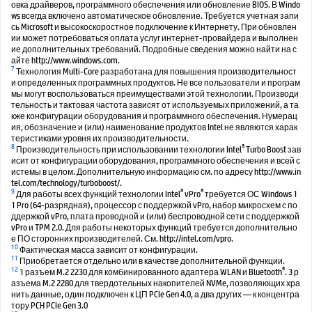
овка драйверов, программного обеспечения или обновление BIOS. В Windo
ws всегда включено автоматическое обновление. Требуется учетная запи
сь Microsoft и высокоскоростное подключение к Интернету. При обновлен
ии может потребоваться оплата услуг интернет-провайдера и выполнен
ие дополнительных требований. Подробные сведения можно найти на с
айте http://www.windows.com.
7
Технология Multi-Core разработана для повышения производительност
и определенных программных продуктов. Не все пользователи и програм
мы могут воспользоваться преимуществами этой технологии. Производи
тельность и тактовая частота зависят от используемых приложений, а та
кже конфигурации оборудования и программного обеспечения. Нумерац
ия, обозначение и (или) наименование продуктов Intel не являются харак
теристиками уровня их производительности.
8
®
Производительность при использовании технологии Intel
Turbo Boost зав
исит от конфигурации оборудования, программного обеспечения и всей с
истемы в целом. Дополнительную информацию см. по адресу http://www.in
tel.com/technology/turboboost/.
9
®
®
Для работы всех функций технологии Intel
vPro
требуется ОС Windows 1
1 Pro (64-разрядная), процессор с поддержкой vPro, набор микросхем с по
ддержкой vPro, плата проводной и (или) беспроводной сети с поддержкой
vPro и TPM 2.0. Для работы некоторых функций требуется дополнительно
е ПО сторонних производителей. См. http://intel.com/vpro.
10
Фактическая масса зависит от конфигурации.
11
Приобретается отдельно или в качестве дополнительной функции.
12
®
1 разъем M.2 2230 для комбинированного адаптера WLAN и Bluetooth
️. 3 р
азъема M.2 2280 для твердотельных накопителей NVMe, позволяющих хра
нить данные, один подключен к ЦП PCIe Gen 4.0, а два других — к концентра
тору PCH PCIe Gen 3.0