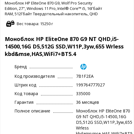
Моноблок HP EliteOne 870 G9, Wolf Pro Security
Edition, 27", Windows 11 Pro, Intel® Core™ i5, 16Гбайт
RAM, 512Гбайт Твердотельный накопитель, QHD
Вес товара: 15250 г
Моноблок HP EliteOne 870 G9 NT QHD,i5-
14500,16G D5,512G SSD,W11P,3yw,655 Wrless
kbd&mse,HAS,WiFi7+BT5.4
Бренд
Код производителя
7B1F2EA
Штрих код
199764777027
Код товара
335000
Гарантия
36 месяцев
Полное описание
Моноблок HP EliteOne 870
G9 NT QHD,i5-14500,16G
D5,512G SSD,W11P,3yw,655
Wrless
kbdamp;mse,HAS,WiFi7+BT5.