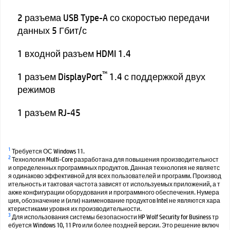
2 разъема USB Type-A со скоростью передачи
данных 5 Гбит/с
1 входной разъем HDMI 1.4
™
1 разъем DisplayPort
1.4 с поддержкой двух
режимов
1 разъем RJ-45
1
Требуется ОС Windows 11.
2
Технология Multi-Core разработана для повышения производительност
и определенных программных продуктов. Данная технология не являетс
я одинаково эффективной для всех пользователей и программ. Производ
ительность и тактовая частота зависят от используемых приложений, а т
акже конфигурации оборудования и программного обеспечения. Нумера
ция, обозначение и (или) наименование продуктов Intel не являются хара
ктеристиками уровня их производительности.
3
Для использования системы безопасности HP Wolf Security for Business тр
ебуется Windows 10, 11 Pro или более поздней версии. Это решение включ