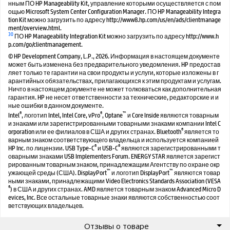
нным ПО HP Manageability Kit, управление которыми осуществляется с пом
ощью Microsoft System Center Configuration Manager. ПО HP Manageability Integra
tion Kit можно загрузить по адресу http://www8.hp.com/us/en/ads/clientmanage
ment/overview.html.
30
ПО HP Manageability Integration Kit можно загрузить по адресу http://www.h
p.com/go/clientmanagement.
© HP Development Company, L.P., 2026. Информация в настоящем документе
может быть изменена без предварительного уведомления. HP предостав
ляет только те гарантии на свои продукты и услуги, которые изложены в г
арантийных обязательствах, прилагающихся к этим продуктам и услугам.
Ничто в настоящем документе не может толковаться как дополнительная
гарантия. HP не несет ответственности за технические, редакторские и и
ные ошибки в данном документе.
®
®
™
Intel
, логотип Intel, Intel Core, vPro
, Optane
и Core Inside являются товарным
и знаками или зарегистрированными товарными знаками компании Intel C
®
orporation или ее филиалов в США и других странах. Bluetooth
является то
варным знаком соответствующего владельца и используется компанией
®
®
HP Inc. по лицензии. USB Type-C
и USB-C
являются зарегистрированными т
оварными знаками USB Implementers Forum. ENERGY STAR является зарегист
рированным товарным знаком, принадлежащим Агентству по охране окр
™
™
ужающей среды (США). DisplayPort
и логотип DisplayPort
являются товар
ными знаками, принадлежащими Video Electronics Standards Association (VESA
®
) в США и других странах. AMD является товарным знаком Advanced Micro D
evices, Inc. Все остальные товарные знаки являются собственностью соот
ветствующих владельцев.
Отзывы о товаре