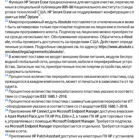
21
Функция HP Secure Erase предназначена для методов очистки, перечисле
нных в специальной публикации 800-88 Национального института станда
ртов и технологий США. HP Secure Erase не поддерживает конфигурации с п
®
™
амятью Intel
Optane
.
22
Микропрограммный модуль Absolute поставляется отключенным и може
т быть активирован только при покупке подписки на лицензию и полной ак
тивации программного агента. Подписку на лицензию можно приобрести
на срок до нескольких лет. Обслуживание ограничено. Обратитесь в Absol
ute, чтобы проверить доступность за пределами США. Действуют опреде
ленные условия. Подробные сведения см. по адресу: https://www.absolute.c
om/about/legal/agreements/absolute/ .
23
В комплект поставки не входят внешние блоки питания, модули беспро
водной глобальной сети, шнуры питания, кабели и периферийные устро
йства. Запасные части, приобретенные после покупки устройства, могут
содержать галогены.
24
Процентное количество переработанного океанического пластика, сод
ержащегося в каждом компоненте, может отличаться в зависимости от пр
одукта.
25
Процентное количество переработанного пластика указано в соответс
твии со стандартом IEEE 1680.1-2018.
26
Процентное количество пластика с замкнутым циклом переработки ИТ
-оборудования указано в соответствии со стандартом IEEE 1680.1-2018.
28
Приложение HP Connect для Microsoft Endpoint Manager доступно в магазин
е Azure Market Place для ПК HP Pro, Elite и Z, а также ПК HP для торговых точе
к, управляемых с помощью Microsoft Endpoint Manager. Требуется подписка
на Microsoft Endpoint Manager (приобретается отдельно). Требуется подклю
чение к сети.
29
Приложение HP Patch Assistant доступно на некоторых ПК HP с установле