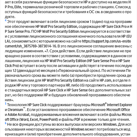
ает в себя различные функции безопасности HP и доступно на моделях H
P Pro, Elite, терминалах розничной торговли и рабочих станциях. Список д
оступных функций безопасности и требования к ОС см. в сведениях о про
дукте.
4
Этот продукт включает в себя лицензию сроком 1 (один) год на программ
ное обеспечение HP Wolf Pro Security Edition, содержащее HP Sure Click Pro и H
P Sure Sense Pro. ПО HP Wolf Pro Security Edition лицензируется в соответстви
и с условиями лицензионного соглашения конечного пользователя HP (EU
LA), ознакомиться с которым можно на сайте https://support.hp.com/us-en/do
cument/ish_3875769-3873014-16. В это лицензионное соглашение внесены с
ледующие изменения. «7. Срок действия. Если действие лицензии не пре
кращено ранее в соответствии с условиями, содержащимися в данном сог
лашении, лицензия на HP Wolf Pro Security Edition (HP Sure Sense Pro и HP Sure
Click Pro) вступает в силу после активации и действует в течение последую
щих 12 (двенадцати) месяцев («Первоначальный срок»). По истечении Пе
рвоначального срока вы можете либо (а) приобрести продление срока де
йствия лицензии для HP Wolf Pro Security Edition на сайте HP.com, в отделе п
родаж HP или у торгового партнера HP, либо (б) продолжить использовани
е стандартных версий HP Sure Click и HP Sure Sense без дополнительных зат
рат, но без поддержки HP и будущих обновлений программного обеспече
ния».
5
®
Технология HP Sure Click поддерживает браузеры Microsoft
Internet Explorer
™
и Chromium
. Если установлено программное обеспечение Microsoft Office
и Adobe Acrobat, поддерживаемые вложения включают в себя файлы Micros
oft Office (Word, Excel, PowerPoint) и файлы PDF в режиме только для чтения.
6
Не все функции доступны во всех выпусках или версиях Windows. Для исп
ользования некоторых возможностей Windows может потребоваться мод
ернизация и (или) приобретение дополнительного оборудования, устан