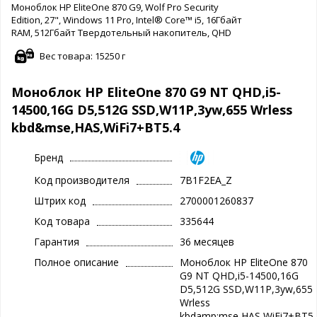
Моноблок HP EliteOne 870 G9, Wolf Pro Security
Edition, 27", Windows 11 Pro, Intel® Core™ i5, 16Гбайт
RAM, 512Гбайт Твердотельный накопитель, QHD
Вес товара: 15250 г
Моноблок HP EliteOne 870 G9 NT QHD,i5-
14500,16G D5,512G SSD,W11P,3yw,655 Wrless
kbd&mse,HAS,WiFi7+BT5.4
Бренд
Код производителя
7B1F2EA_Z
Штрих код
2700001260837
Код товара
335644
Гарантия
36 месяцев
Полное описание
Моноблок HP EliteOne 870
G9 NT QHD,i5-14500,16G
D5,512G SSD,W11P,3yw,655
Wrless
kbdamp;mse,HAS,WiFi7+BT5.