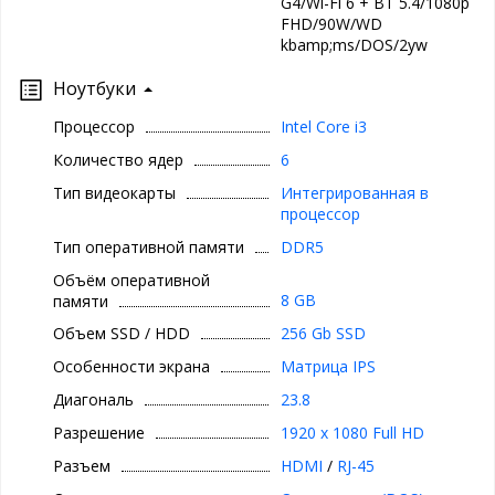
G4/Wi-Fi 6 + BT 5.4/1080p
FHD/90W/WD
kbamp;ms/DOS/2yw
Ноутбуки
Процессор
Intel Core i3
Количество ядер
6
Тип видеокарты
Интегрированная в
процессор
Тип оперативной памяти
DDR5
Объём оперативной
8 GB
памяти
Объем SSD / HDD
256 Gb SSD
Особенности экрана
Матрица IPS
Диагональ
23.8
Разрешение
1920 x 1080 Full HD
Разъем
HDMI
/
RJ-45