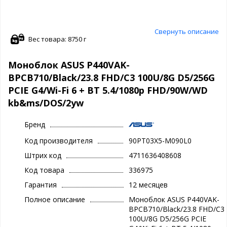
Свернуть описание
Вес товара: 8750 г
Моноблок ASUS P440VAK-
BPCB710/Black/23.8 FHD/C3 100U/8G D5/256G
PCIE G4/Wi-Fi 6 + BT 5.4/1080p FHD/90W/WD
kb&ms/DOS/2yw
Бренд
Код производителя
90PT03X5-M090L0
Штрих код
4711636408608
Код товара
336975
Гарантия
12 месяцев
Полное описание
Моноблок ASUS P440VAK-
BPCB710/Black/23.8 FHD/C3
100U/8G D5/256G PCIE