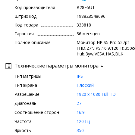
Код производителя
B28F5UT
Штрих код
198828548696
Код товара
333818
Гарантия
36 месяцев
Полное описание
Монитор HP S5 Pro 527pf
FHD,27",IPS,16:9,120Hz,350
Hub,3yw,VESA,HAS,BLK
Технические параметры монитора
Тип матрицы
IPS
Тип экрана
Плоский
Разрешение
1920 x 1080 Full HD
Диагональ
27
Соотношение сторон
16:9
Частота
120 Гц
Яркость
350