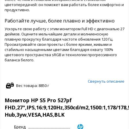
цветопередачей: он поможет вам работать более комфортно и
продуктивно.
Работайте лучше, более плавно и эффективно
Ускорьте свою работу с этим монитором Full HD с диагональю 27
дюймов. Оцените мельчайшие детали и молниеносную
плавную прокрутку благодаря частоте обновления 120 Гц.
Просматривайте свои проекты с более яркими, живыми и
стабильно насыщенными цветами благодаря охвату 100%
цветового пространства sRGB и технологии прогрессивного
баланса белого.
Свернуть описание
Вес товара: 8850 г
Монитор HP S5 Pro 527pf
FHD,27",IPS,16:9,120Hz,350cd/m2,1500:1,178/17
Hub,3yw,VESA,HAS,BLK
Бренд