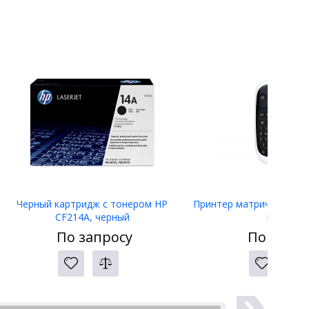
Черный картридж с тонером HP
Принтер матричный Eps
CF214A, черный
LW-400
По запросу
По запро