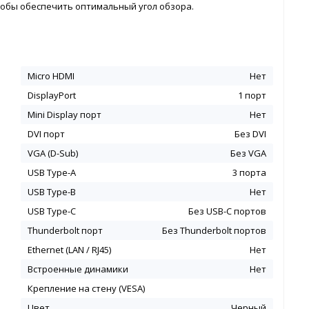
тобы обеспечить оптимальный угол обзора.
Micro HDMI
Нет
DisplayPort
1 порт
Mini Display порт
Нет
DVI порт
Без DVI
VGA (D-Sub)
Без VGA
USB Type-A
3 порта
USB Type-B
Нет
USB Type-C
Без USB-С портов
Thunderbolt порт
Без Thunderbolt портов
Ethernet (LAN / RJ45)
Нет
Встроенные динамики
Нет
Крепление на стену (VESA)
Цвет
Черный