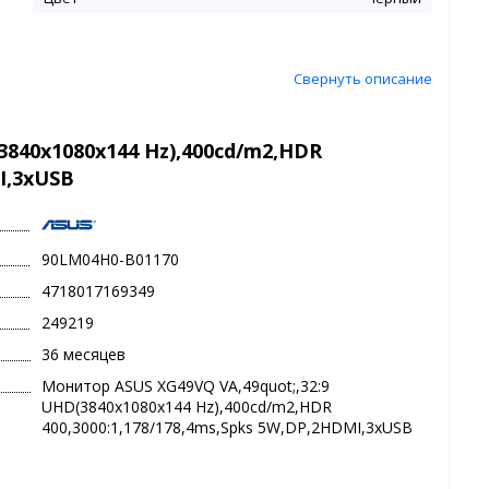
Свернуть описание
3840x1080x144 Hz),400cd/m2,HDR
I,3xUSB
90LM04H0-B01170
4718017169349
249219
36 месяцев
Монитор ASUS XG49VQ VA,49quot;,32:9
UHD(3840x1080x144 Hz),400cd/m2,HDR
400,3000:1,178/178,4ms,Spks 5W,DP,2HDMI,3xUSB