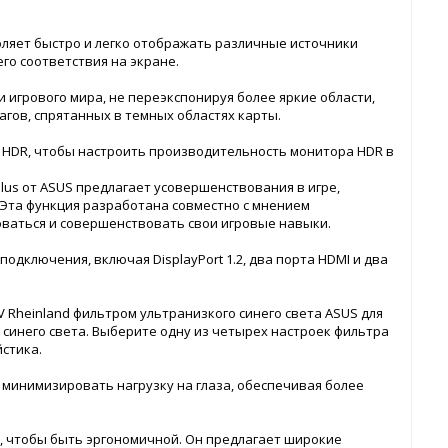
оляет быстро и легко отображать различные источники
го соответствия на экране.
 игрового мира, не переэкспонируя более яркие области,
агов, спрятанных в темных областях карты.
 HDR, чтобы настроить производительность монитора HDR в
us от ASUS предлагает усовершенствования в игре,
 Эта функция разработана совместно с мнением
оваться и совершенствовать свои игровые навыки.
одключения, включая DisplayPort 1.2, два порта HDMI и два
 Rheinland фильтром ультранизкого синего света ASUS для
синего света. Выберите одну из четырех настроек фильтра
стика.
 минимизировать нагрузку на глаза, обеспечивая более
а, чтобы быть эргономичной. Он предлагает широкие