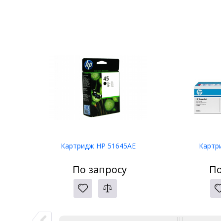
Картридж HP 51645AE
Картр
По запросу
По