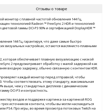
Отзывы о товаре
ой монитор с плавной частотой обновления 144 Гц,
ащен технологией Radeon ™ FreeSync 2 HDR и технологией
 цветовой гаммы DCI-P3 90% и сертификацией DisplayHDR ™
вления 144 Гц, гарантируя, что даже самые быстро
ких визуальных настройках, остаются маслянисто-плавными
 2, которая обеспечивает плавную визуализацию с низкой
eeSync 2 предусматривает обработку с малой задержкой как
траняя входную задержку, обычно связанную с контентом HDR.
 проверяет каждый монитор перед отправкой, чтобы
0. Чтобы соответствовать этому стандарту, максимальная
а 50% выше, чем у стандартных дисплеев с динамическим
амму DCI-P3 и контрастность.
жеству входов и поддержке картинка-за-картинкой ROG
 трех источников контента, чтобы вы могли наслаждаться
или PS4. Про игры, во время просмотра потоковых Twitch на