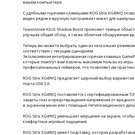
вашем компьютере.
С удобными горячими клавишами ROG Strix XG49VQ позв
видео рядом и вручную настраивает макет для наилучше
Технология ASUS Shadow Boost проясняет темные области
улучшая общий обзор, а также облегчая обнаружение вр
Теперь вы можете выбрать один из нескольких режимов
соответствии с текущим сценарием.
Эксклюзивная интегрированная горячая клавиша GamePl
которые помогут вам извлечь максимум пользы из игры.
профессиональных геймеров, что позволяет им практик
ROG Strix XG49VQ предлагает широкий выбор вариантов п
порта USB 3.0.
ROG Strix XG49VQ поставляется с сертифицированным TÜV
защиты глаз и предотвращения напряжения от вредного 
в экранном меню или с помощью пятипозиционного джой
ROG Strix XG49VQ уменьшает мерцание на экране, чтобы
комфортные игровые ощущения.
ROG Strix XG49VQ имеет подставку, которая разработан