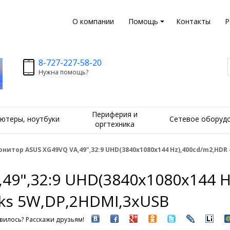
О компании
Помощь
Контакты
Р
8-727-227-58-20
Нужна помощь?
Периферия и
ютеры, ноутбуки
Сетевое оборуд
оргтехника
нитор ASUS XG49VQ VA,49",32:9 UHD(3840x1080x144 Hz),400cd/m2,HDR 4
49",32:9 UHD(3840x1080x144 H
pks 5W,DP,2HDMI,3xUSB
вилось? Расскажи друзьям!