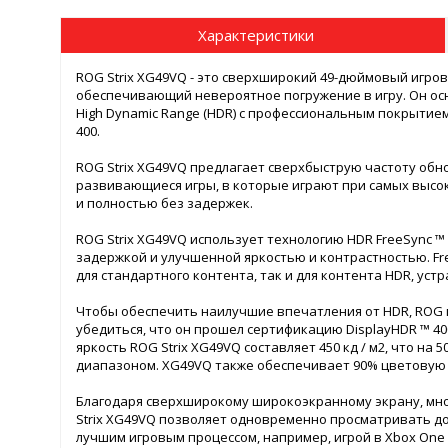
Характеристики
ROG Strix XG49VQ - это сверхширокий 49-дюймовый игров
обеспечивающий невероятное погружение в игру. Он осн
High Dynamic Range (HDR) с профессиональным покрытием
400.
ROG Strix XG49VQ предлагает сверхбыструю частоту обно
развивающиеся игры, в которые играют при самых высо
и полностью без задержек.
ROG Strix XG49VQ использует технологию HDR FreeSync ™
задержкой и улучшенной яркостью и контрастностью. Fr
для стандартного контента, так и для контента HDR, ус
Чтобы обеспечить наилучшие впечатления от HDR, ROG
убедиться, что он прошел сертификацию DisplayHDR ™ 40
яркость ROG Strix XG49VQ составляет 450 кд / м2, что н
диапазоном. XG49VQ также обеспечивает 90% цветовую г
Благодаря сверхширокому широкоэкранному экрану, мно
Strix XG49VQ позволяет одновременно просматривать до
лучшим игровым процессом, например, игрой в Xbox One 