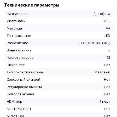
Технические параметры
Назначение
Для офиса
Диагональ
23.8
Матрица
VA
Тип подсветки
LED
Разрешение
FHD 1920x1080 (16:9)
Время отклика
5
Частота кадров
75
Flicker-Free
Нет
Тип покрытия экрана
Матовый
Сенсорный дисплей
Нет
Регулировка высоты
Нет
Поворот экрана
Нет
HDMI порт
1 порт
Mini HDMI порт
Нет
Micro HDMI
Нет