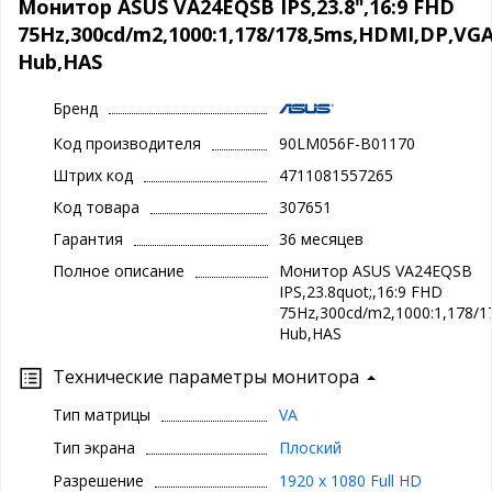
Монитор ASUS VA24EQSB IPS,23.8",16:9 FHD
75Hz,300cd/m2,1000:1,178/178,5ms,HDMI,DP,VG
Hub,HAS
Бренд
Код производителя
90LM056F-B01170
Штрих код
4711081557265
Код товара
307651
Гарантия
36 месяцев
Полное описание
Монитор ASUS VA24EQSB
IPS,23.8quot;,16:9 FHD
75Hz,300cd/m2,1000:1,178/
Hub,HAS
Технические параметры монитора
Тип матрицы
VA
Тип экрана
Плоский
Разрешение
1920 x 1080 Full HD