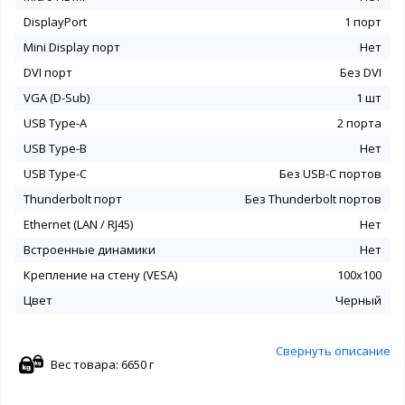
DisplayPort
1 порт
Mini Display порт
Нет
DVI порт
Без DVI
VGA (D-Sub)
1 шт
USB Type-A
2 порта
USB Type-B
Нет
USB Type-C
Без USB-С портов
Thunderbolt порт
Без Thunderbolt портов
Ethernet (LAN / RJ45)
Нет
Встроенные динамики
Нет
Крепление на стену (VESA)
100x100
Цвет
Черный
Свернуть описание
Вес товара: 6650 г