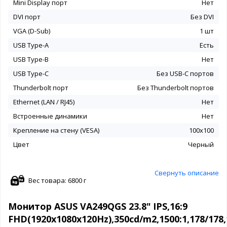
Mini Display порт
Нет
DVI порт
Без DVI
VGA (D-Sub)
1 шт
USB Type-A
Есть
USB Type-B
Нет
USB Type-C
Без USB-С портов
Thunderbolt порт
Без Thunderbolt портов
Ethernet (LAN / RJ45)
Нет
Встроенные динамики
Нет
Крепление на стену (VESA)
100x100
Цвет
Черный
Свернуть описание
Вес товара: 6800 г
Монитор ASUS VA249QGS 23.8" IPS,16:9
FHD(1920x1080x120Hz),350cd/m2,1500:1,178/17