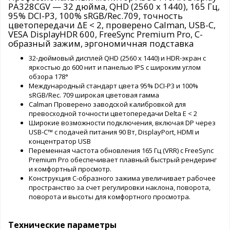
PA328CGV — 32 дюйма, QHD (2560 x 1440), 165 Гц,
95% DCI-P3, 100% sRGB/Rec.709, точность
цветопередачи ΔE < 2, проверено Calman, USB-C,
VESA DisplayHDR 600, FreeSync Premium Pro, C-
образный зажим, эргономичная подставка
32-дюймовый дисплей QHD (2560 x 1440) и HDR-экран с
яркостью до 600 нит и панелью IPS с широким углом
обзора 178°
Международный стандарт цвета 95% DCI-P3 и 100%
sRGB/Rec. 709 широкая цветовая гамма
Calman Проверено заводской калибровкой для
превосходной точности цветопередачи Delta E < 2
Широкие возможности подключения, включая DP через
USB-C™ с подачей питания 90 Вт, DisplayPort, HDMI и
концентратор USB
Переменная частота обновления 165 Гц (VRR) с FreeSync
Premium Pro обеспечивает плавный быстрый рендеринг
и комфортный просмотр.
Конструкция C-образного зажима увеличивает рабочее
пространство за счет регулировки наклона, поворота,
поворота и высоты для комфортного просмотра.
Технические параметры