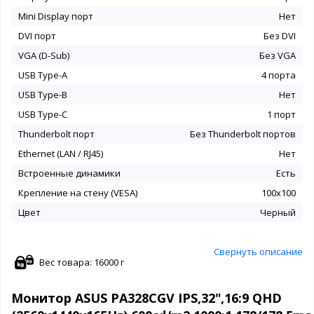
Mini Display порт
Нет
DVI порт
Без DVI
VGA (D-Sub)
Без VGA
USB Type-A
4 порта
USB Type-B
Нет
USB Type-C
1 порт
Thunderbolt порт
Без Thunderbolt портов
Ethernet (LAN / RJ45)
Нет
Встроенные динамики
Есть
Крепление на стену (VESA)
100x100
Цвет
Черный
Свернуть описание
Вес товара: 16000 г
Монитор ASUS PA328CGV IPS,32",16:9 QHD