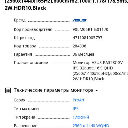
(2560x1440x165Hz),600cd/m2,1000:1,178/178,5m
2W,HDR10,Black
Бренд
Код производителя
90LM06R1-B01170
Штрих код
4711081005797
Код товара
284396
Гарантия
36 месяцев
Полное описание
Монитор ASUS PA328CGV
IPS,32quot;,16:9 QHD
(2560x1440x165Hz),600cd/m
2W,HDR10,Black
Технические параметры монитора
Серия
ProArt
Тип матрицы
IPS
Тип экрана
Плоский
Разрешение
2560 x 1440 WQHD