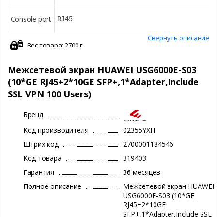
Console port
RJ45
Свернуть описание
Вес товара: 2700 г
Межсетевой экран HUAWEI USG6000E-S03
(10*GE RJ45+2*10GE SFP+,1*Adapter,Include
SSL VPN 100 Users)
Бренд
Код производителя
02355YXH
Штрих код
2700001184546
Код товара
319403
Гарантия
36 месяцев
Полное описание
Межсетевой экран HUAWEI
USG6000E-S03 (10*GE
RJ45+2*10GE
SFP+,1*Adapter,Include SSL