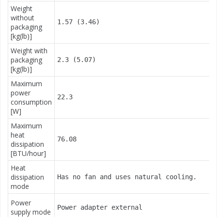
Weight
without
1.57 (3.46)
packaging
[kg(lb)]
Weight with
packaging
2.3 (5.07)
[kg(lb)]
Maximum
power
22.3
consumption
[W]
Maximum
heat
76.08
dissipation
[BTU/hour]
Heat
dissipation
Has no fan and uses natural cooling.
mode
Power
Power adapter external
supply mode