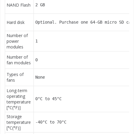
NAND Flash
2 GB
Hard disk
Optional. Purchase one 64-GB micro SD car
Number of
power
1
modules
Number of
0
fan modules
Types of
None
fans
Long-term
operating
0°C to 45°C
temperature
[°C(°F)]
Storage
temperature
-40°C to 70°C
[°C(°F)]