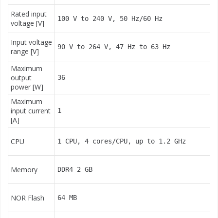
Rated input
100 V to 240 V, 50 Hz/60 Hz
voltage [V]
Input voltage
90 V to 264 V, 47 Hz to 63 Hz
range [V]
Maximum
output
36
power [W]
Maximum
input current
1
[A]
CPU
1 CPU, 4 cores/CPU, up to 1.2 GHz
Memory
DDR4 2 GB
NOR Flash
64 MB