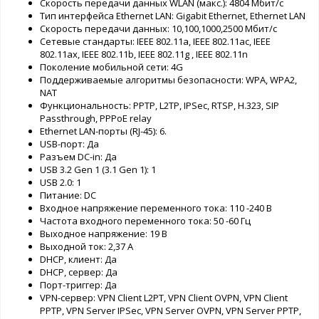
Скорость передачи данных WLAN (макс.): 4804 Мбит/с
Тип интерфейса Ethernet LAN: Gigabit Ethernet, Ethernet LAN
Cкорость передачи данных: 10,100,1000,2500 Мбит/с
Сетевые стандарты: IEEE 802.11a, IEEE 802.11ac, IEEE
802.11ax, IEEE 802.11b, IEEE 802.11g , IEEE 802.11n
Поколение мобильной сети: 4G
Поддерживаемые алгоритмы безопасности: WPA, WPA2,
NAT
Функциональность: PPTP, L2TP, IPSec, RTSP, H.323, SIP
Passthrough, PPPoE relay
Ethernet LAN-порты (RJ-45): 6.
USB-порт: Да
Разъем DC-in: Да
USB 3.2 Gen 1 (3.1 Gen 1): 1
USB 2.0: 1
Питание: DC
Входное напряжение переменного тока: 110 -240 В
Частота входного переменного тока: 50 -60 Гц
Выходное напряжение: 19 В
Выходной ток: 2,37 А
DHCP, клиент: Да
DHCP, сервер: Да
Порт-триггер: Да
VPN-сервер: VPN Client L2PT, VPN Client OVPN, VPN Client
PPTP, VPN Server IPSec, VPN Server OVPN, VPN Server PPTP,