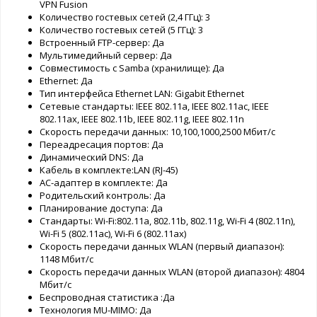
VPN Fusion
Количество гостевых сетей (2,4 ГГц): 3
Количество гостевых сетей (5 ГГц): 3
Встроенный FTP-сервер: Да
Мультимедийный сервер: Да
Совместимость с Samba (хранилище): Да
Ethernet: Да
Тип интерфейса Ethernet LAN: Gigabit Ethernet
Сетевые стандарты: IEEE 802.11a, IEEE 802.11ac, IEEE
802.11ax, IEEE 802.11b, IEEE 802.11g, IEEE 802.11n
Скорость передачи данных: 10,100,1000,2500 Мбит/с
Переадресация портов: Да
Динамический DNS: Да
Кабель в комплекте:LAN (RJ-45)
AC-адаптер в комплекте: Да
Родительский контроль: Да
Планирование доступа: Да
Стандарты: Wi-Fi:802.11a, 802.11b, 802.11g, Wi-Fi 4 (802.11n),
Wi-Fi 5 (802.11ac), Wi-Fi 6 (802.11ax)
Скорость передачи данных WLAN (первый диапазон):
1148 Мбит/с
Скорость передачи данных WLAN (второй диапазон): 4804
Мбит/с
Беспроводная статистика :Да
Технология MU-MIMO: Да