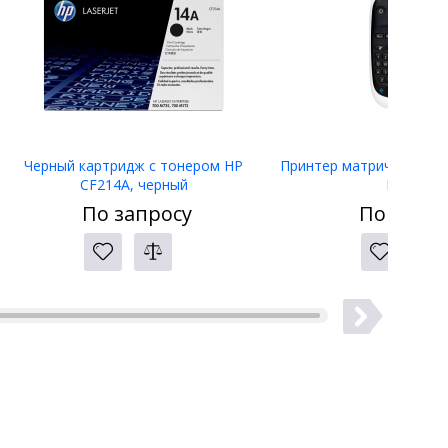
Черный картридж с тонером HP
Принтер матричный Eps
CF214A, черный
LW-400
По запросу
По запро