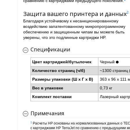
сравнению с картриджами предыдущего поколения.
Защита вашего принтера и данных
2
Благодаря устойчивому к несанкционированному
воздействию запатентованному микропрограммному
обеспечению и защищенным чипам вы можете быть
уверены, что это подлинные картриджи HP.
Спецификации
Цвет картриджей/бутылочек
Черный
Количество страниц (ч/б)
~1300 страниц 
Размеры упаковки (Ш x Г x В)
363 x 96 x 111
Вес в упаковке
0,73 кг
Комплект поставки
Лазерный карт
Примечания
1
Расчеты HP основаны на нормализованных данных о TEC 
с картриджами HP TerraJet по сравнению с предыдущими м