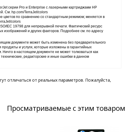
rJet серии Pro и Enterprise с лазерными картриджами HP
 См. hp.com/TerraJet/colors
е цветов по сравнению со стандартным режимом; меняется в
rraJet/colors
ISO/IEC 19798 для непрерывной печати. Фактический ресурс
ых изображений и других факторов. Подробнее см. по адресу
тоящем документе может быть изменена без предварительного
и продукты и услуги, которые изложены в гарантийных
м. Ничто в настоящем документе не может толковаться как
 технические, редакторские и иные ошибки в данном
гут отличаться от реальных параметров. Пожалуйста,
Просматриваемые с этим товаром