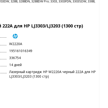
203DW, 3288, 3288DN, 3288DW Pro; 3303, 3303FDN, 3303SDW, 3388,
22A для HP LJ3303/LJ3203 (1300 стр)
W2220A
195161016349
336754
14 дней
Лазерный картридж HP W2220A черный 222A для HP
LJ3303/LJ3203 (1300 стр)