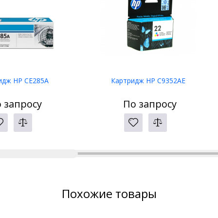
идж HP CE285A
Картридж HP C9352AE
 запросу
По запросу
Похожие товары