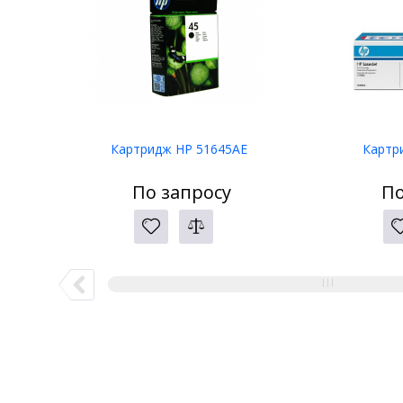
Картридж HP 51645AE
Картр
По запросу
По