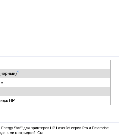
4
(черный)
 мм
ридж HP
®
Energy Star
для принтеров HP LaserJet серии Pro и Enterprise
оделями картриджей. См.