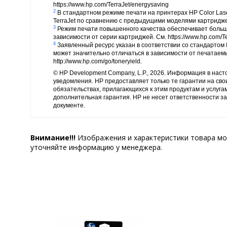
https://www.hp.com/TerraJet/energysaving
2
В стандартном режиме печати на принтерах HP Color Lase
TerraJet по сравнению с предыдущими моделями картриджей.
3
Режим печати повышенного качества обеспечивает больш
зависимости от серии картриджей. См. https://www.hp.com/Te
4
Заявленный ресурс указан в соответствии со стандартом 
может значительно отличаться в зависимости от печатаем
http://www.hp.com/go/toneryield.
© HP Development Company, L.P., 2026. Информация в нас
уведомления. HP предоставляет только те гарантии на сво
обязательствах, прилагающихся к этим продуктам и услуга
дополнительная гарантия. HP не несет ответственности за
документе.
Внимание!!!
Изображения и характеристики товара мо
уточняйте информацию у менеджера.