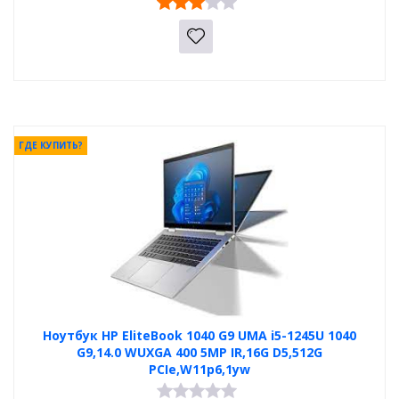
ГДЕ КУПИТЬ?
Ноутбук HP EliteBook 1040 G9 UMA i5-1245U 1040
G9,14.0 WUXGA 400 5MP IR,16G D5,512G
PCIe,W11p6,1yw