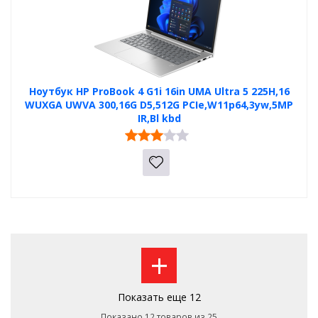
Ноутбук HP ProBook 4 G1i 16in UMA Ultra 5 225H,16
WUXGA UWVA 300,16G D5,512G PCIe,W11p64,3yw,5MP
IR,Bl kbd
+
Показать еще 12
Показано 12 товаров из 25