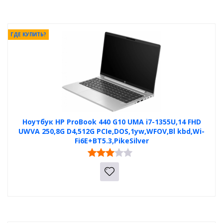
ГДЕ КУПИТЬ?
Ноутбук HP ProBook 440 G10 UMA i7-1355U,14 FHD
UWVA 250,8G D4,512G PCIe,DOS,1yw,WFOV,Bl kbd,Wi-
Fi6E+BT5.3,PikeSilver