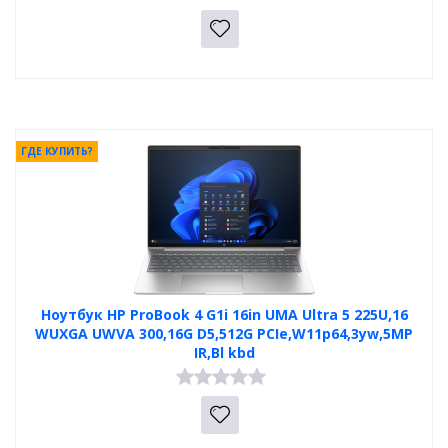
ГДЕ КУПИТЬ?
Ноутбук HP ProBook 4 G1i 16in UMA Ultra 5 225U,16
WUXGA UWVA 300,16G D5,512G PCIe,W11p64,3yw,5MP
IR,Bl kbd