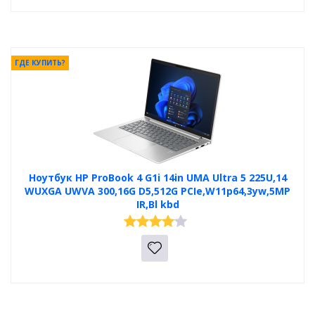
ГДЕ КУПИТЬ?
Ноутбук HP ProBook 4 G1i 14in UMA Ultra 5 225U,14
WUXGA UWVA 300,16G D5,512G PCIe,W11p64,3yw,5MP
IR,Bl kbd