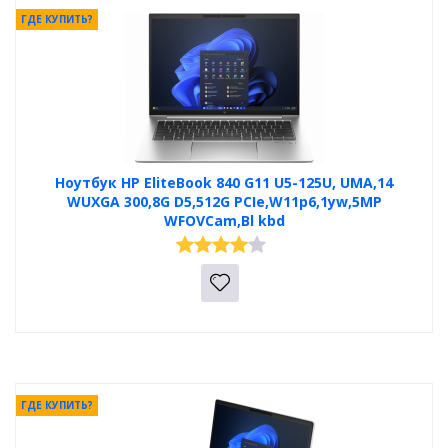
ГДЕ КУПИТЬ?
Ноутбук HP EliteBook 840 G11 U5-125U, UMA,14
WUXGA 300,8G D5,512G PCIe,W11p6,1yw,5MP
WFOVCam,Bl kbd
ГДЕ КУПИТЬ?