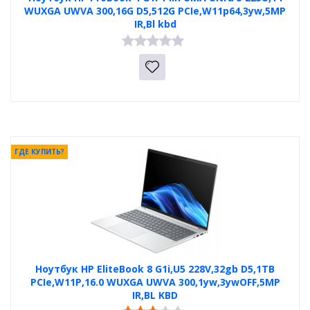
WUXGA UWVA 300,16G D5,512G PCIe,W11p64,3yw,5MP
IR,Bl kbd
ГДЕ КУПИТЬ?
Ноутбук HP EliteBook 8 G1i,U5 228V,32gb D5,1TB
PCIe,W11P,16.0 WUXGA UWVA 300,1yw,3ywOFF,5MP
IR,BL KBD