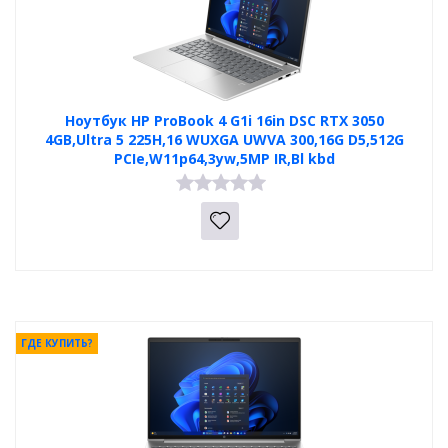
Ноутбук HP ProBook 4 G1i 16in DSC RTX 3050
4GB,Ultra 5 225H,16 WUXGA UWVA 300,16G D5,512G
PCIe,W11p64,3yw,5MP IR,Bl kbd
ГДЕ КУПИТЬ?