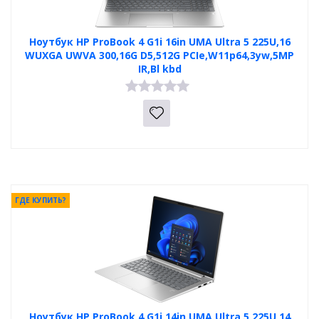
Ноутбук HP ProBook 4 G1i 16in UMA Ultra 5 225U,16
WUXGA UWVA 300,16G D5,512G PCIe,W11p64,3yw,5MP
IR,Bl kbd
ГДЕ КУПИТЬ?
Ноутбук HP ProBook 4 G1i 14in UMA Ultra 5 225U,14