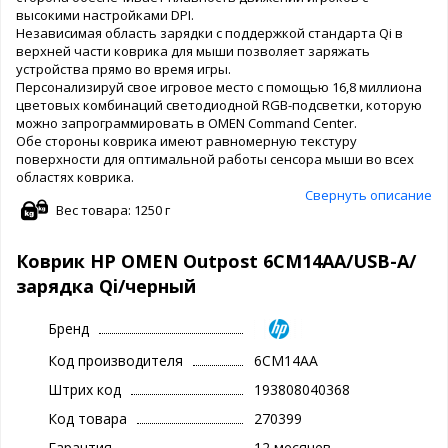
высокими настройками DPI.
Независимая область зарядки с поддержкой стандарта Qi в
верхней части коврика для мыши позволяет заряжать
устройства прямо во время игры.
Персонализируй свое игровое место с помощью 16,8 миллиона
цветовых комбинаций светодиодной RGB-подсветки, которую
можно запрограммировать в OMEN Command Center.
Обе стороны коврика имеют равномерную текстуру
поверхности для оптимальной работы сенсора мыши во всех
областях коврика.
Свернуть описание
Вес товара: 1250 г
Коврик HP OMEN Outpost 6CM14AA/USB-A/
зарядка Qi/черный
Бренд
Код производителя
6CM14AA
Штрих код
193808040368
Код товара
270399
Гарантия
12 месяцев