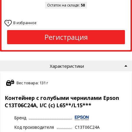
Остаток на складе:
58
В избранное
1
Регистрация
Характеристики
Вес товара: 131 г
Контейнер с голубыми чернилами Epson
C13T06C24A, I/C (c) L65**/L15***
Бренд
Код производителя
C13T06C24A