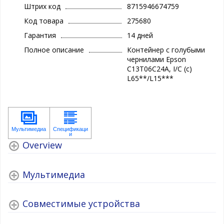
Штрих код
8715946674759
Код товара
275680
Гарантия
14 дней
Полное описание
Контейнер с голубыми
чернилами Epson
C13T06C24A, I/C (c)
L65**/L15***
Overview
Мультимедиа
Совместимые устройства