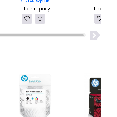
CF214A, черный
LW-400
По запросу
По запро