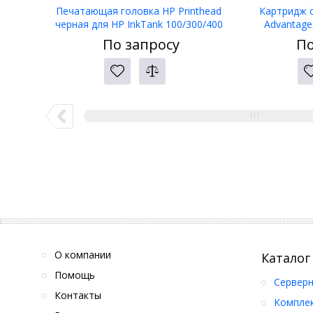
Печатающая головка HP Printhead
Картридж с
черная для HP InkTank 100/300/400
Advantage
SmartTank 300/400 (6ZA11AE)
сов.модели D
По запросу
По
2135/363
О компании
Каталог
Помощь
Серверн
Контакты
Компле