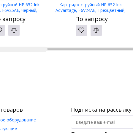
труйный HP 652 Ink
Картридж струйный HP 652 Ink
, F6V25AE, черный,
Advantage, F6V24AE, Трехцветный,
eskJet Ink Advantage
сов.модели DeskJet Ink Advantage
 запросу
По запросу
5/3835/4535/4675
2135/3635/3835/4535/4675
 товаров
Подписка на рассылку
ое оборудование
ктующие