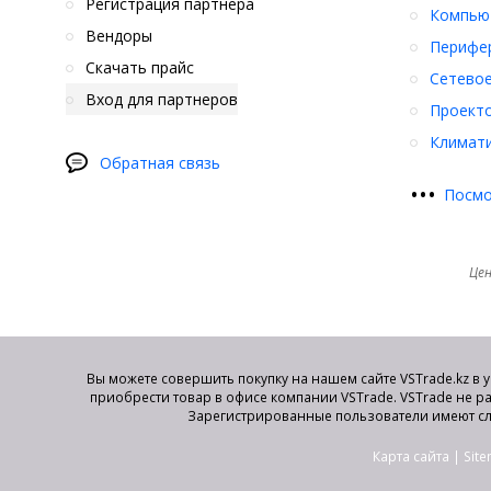
Регистрация партнера
Компьют
Вендоры
Перифер
Скачать прайс
Сетевое
Вход для партнеров
Проект
Климати
Обратная связь
•
•
•
Посмо
Цен
Вы можете совершить покупку на нашем сайте VSTrade.kz в 
приобрести товар в офисе компании VSTrade. VSTrade не р
Зарегистрированные пользователи имеют сл
Карта сайта
|
Sit