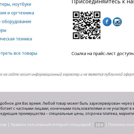
Присоединяйтесь к на
еры, ноутбуки
ия и оргтехника
 оборудование
оры
ческая техника
треть все товары
Ссылка на прайс-лист доступ
а на сайте носит информационный характер и не является публичной офер
удобное для Вас время. Любой товар может быть зарезервирован через И
аботает с частными лицами, конечными пользователями и не участвует в
едующие преимущества – специальные цены, отсрочка платежа, маркет
emap
|
Правила пользования интернет площадкой
|
|
Политика ко