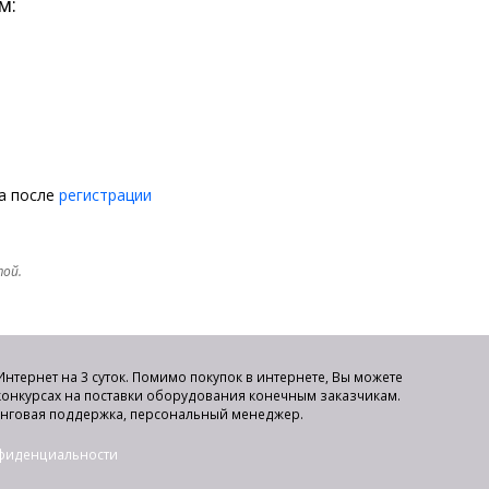
м:
на после
регистрации
той.
нтернет на 3 суток. Помимо покупок в интернете, Вы можете
 конкурсах на поставки оборудования конечным заказчикам.
инговая поддержка, персональный менеджер.
нфиденциальности