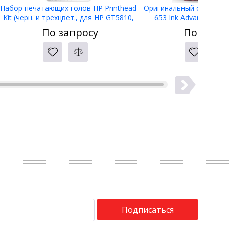
Набор печатающих голов HP Printhead
Оригинальный струйный
Kit (черн. и трехцвет., для HP GT5810,
653 Ink Advantage, т
GT5820), 3YP61AE
(3YM74AE)
По запросу
По запро
Подписаться