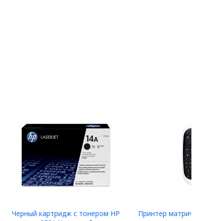
Черный картридж с тонером HP
Принтер матричный Eps