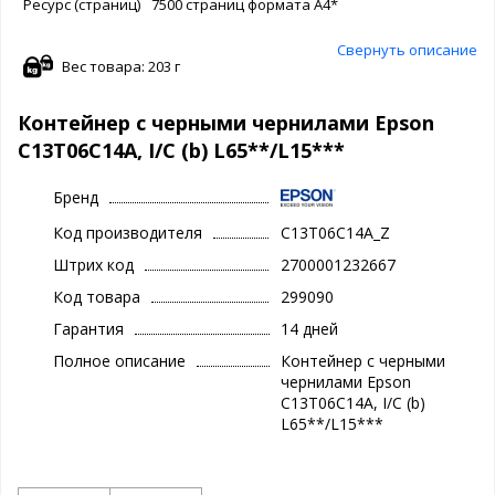
Ресурс (страниц)
7500 страниц формата A4*
Свернуть описание
Вес товара: 203 г
Контейнер с черными чернилами Epson
C13T06C14A, I/C (b) L65**/L15***
Бренд
Код производителя
C13T06C14A_Z
Штрих код
2700001232667
Код товара
299090
Гарантия
14 дней
Полное описание
Контейнер с черными
чернилами Epson
C13T06C14A, I/C (b)
L65**/L15***