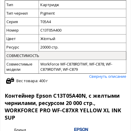
Тип
Картридж
Тип чернил
Pigment
Серия
T05A4
Номер
C13T05A400
Цвет
Жёлтый
Ресурс
20000 стр.
СОВМЕСТИМОСТЬ
Совместимые
WorkForce WF-C878RDTWF, WF-C878, WF-
модели
C879RDTWF, WF-C879
Свернуть описание
Вес товара: 400 г
Контейнер Epson C13T05A40N, с желтыми
чернилами, ресурсом 20 000 стр.,
WORKFORCE PRO WF-C87XR YELLOW XL INK
SUP
Бренд