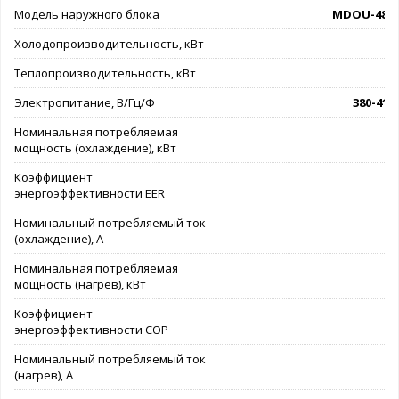
Модель наружного блока
MDOU-48H
Холодопроизводительность, кВт
1
Теплопроизводительность, кВт
1
Электропитание, В/Гц/Ф
380-415/
Номинальная потребляемая
мощность (охлаждение), кВт
Коэффициент
энергоэффективности EER
Номинальный потребляемый ток
(охлаждение), А
Номинальная потребляемая
мощность (нагрев), кВт
Коэффициент
энергоэффективности COP
Номинальный потребляемый ток
(нагрев), А