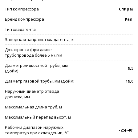
Тип компрессора
Спираль
Бренд компрессора
Panas
Тип хладагента
R
Заводская заправка хладагента, кг
Дозаправка (при длине
трубопровода более 5 м), г/м
Диаметр жидкостной трубы, мм
9,53(
(дюйм)
Диаметр газовой трубы, мм (дюйм)
19,05(
Наружный диаметр отвода
дренажа, мм
Максимальная длина труб, м
Максимальный перепад высот, м
Рабочий диапазон наружных
-25(-40*).
температур при охлаждении, °C