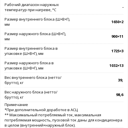
Рабочий диапазон наружных
-7.
температур при нагреве, °C
Размер внутреннего блока (Ш×В×Г),
1650×235
мм
Размер наружного блока (Ш×В×Г),
900×1170
мм
Размер внутреннего блока в
1725×313
упаковке (Ш×В×Г), мм
Размер наружного блока в
1032×1307
упаковке (Ш×В×Г), мм
Вес внутреннего блока (нетто/
39,0 /
брутто), кг
Вес наружного блока (нетто/
98,6 / 
брутто), кг
Примечание
*При дополнительной доработке в АСЦ
** Максимальный потребляемый ток, максимальная
потребляемая мощность, пусковой ток даны для кондиционера
в целом (внутренний+наружный блок).