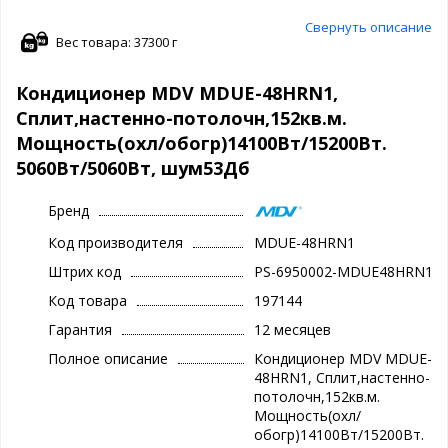
Свернуть описание
Вес товара: 37300 г
Кондиционер MDV MDUE-48HRN1,
Cплит,настенно-потолочн,152кв.м.
Мощность(охл/обогр)14100Вт/15200Вт.
5060Вт/5060Вт, шум53Дб
Бренд
Код производителя
MDUE-48HRN1
Штрих код
PS-6950002-MDUE48HRN1
Код товара
197144
Гарантия
12 месяцев
Полное описание
Кондиционер MDV MDUE-
48HRN1, Cплит,настенно-
потолочн,152кв.м.
Мощность(охл/
обогр)14100Вт/15200Вт.