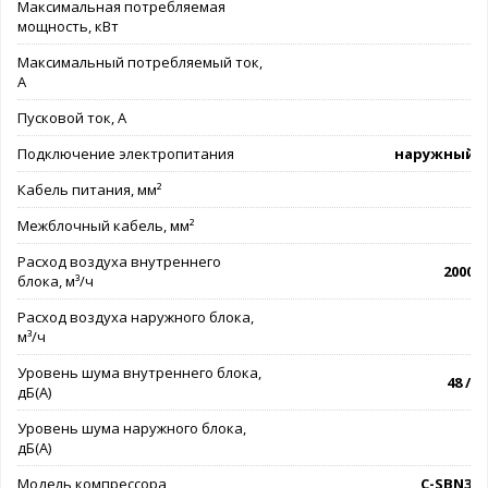
Максимальная потребляемая
мощность, кВт
Максимальный потребляемый ток,
А
Пусковой ток, А
Подключение электропитания
наружный б
Кабель питания, мм²
5
Межблочный кабель, мм²
6
Расход воздуха внутреннего
2000 -
блока, м³/ч
Расход воздуха наружного блока,
м³/ч
Уровень шума внутреннего блока,
48 / 51
дБ(А)
Уровень шума наружного блока,
дБ(А)
Модель компрессора
C-SBN37