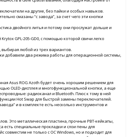
грешность в силе срабатывания, благодаря настройке от
еключатели на другие, без пайки и особых навыков.
ельно смазаны “с завода”, за счет чего эти кнопки
астика двойного литья и потому они прослужат дольше и
 Krytox GPL-205-GD0, с помощью которой свичи легко
, выбирая любой из трех вариантов.
ики добавили два режима работы для операционной системы,
чная Asus ROG Azoth будет очень хорошим решением для
ощью OLED-дисплея и многофункциональной кнопки, а еще
проводные: радиоканал и Bluetooth. Плюс к тому в ней
функции Hot Swap для быстрой замены переключателей.
завода” и в комплекте есть несколько инструментов и
лов. Это металлическая пластина, прочные PBT-кейкапы,
са есть специальные прокладки и слои пены для
с совместим не только с ОС Windows, но и подходит для