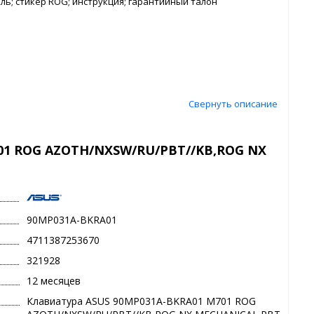
ль; стикер ROG; инструкция; гарантийный талон
Свернуть описание
01 ROG AZOTH/NXSW/RU/PBT//KB,ROG NX
90MP031A-BKRA01
4711387253670
321928
12 месяцев
Клавиатура ASUS 90MP031A-BKRA01 M701 ROG