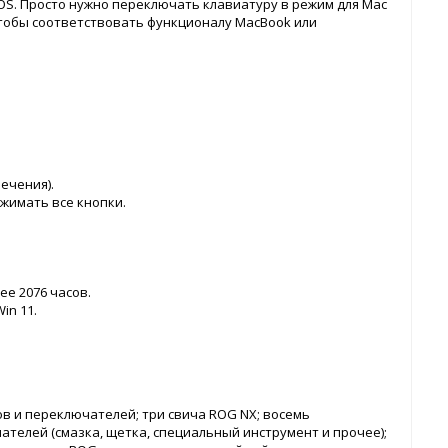
cOS. Просто нужно переключать клавиатуру в режим для Mac
тобы соответствовать функционалу MacBook или
вечения).
ажимать все кнопки.
ее 2076 часов.
in 11.
ов и переключателей; три свича ROG NX; восемь
ателей (смазка, щетка, специальный инструмент и прочее);