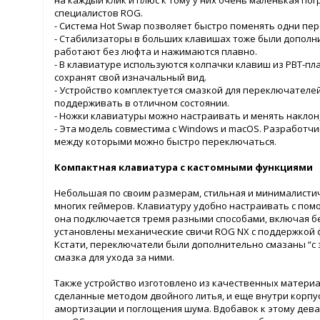
на каждый клик и плюс к тому у них очень маленькая по
специалистов ROG.
- Система Hot Swap позволяет быстро поменять одни пер
- Стабилизаторы в больших клавишах тоже были дополнит
работают без люфта и нажимаются плавно.
- В клавиатуре используются колпачки клавиш из PBT-пл
сохранят свой изначальный вид.
- Устройство комплектуется смазкой для переключателей
поддерживать в отличном состоянии.
- Ножки клавиатуры можно настраивать и менять наклон
- Эта модель совместима с Windows и macOS. Разработч
между которыми можно быстро переключаться.
Компактная клавиатура с кастомными функциями
Небольшая по своим размерам, стильная и минималисти
многих геймеров. Клавиатуру удобно настраивать с пом
она подключается тремя разными способами, включая бес
установлены механические свичи ROG NX с поддержкой 
Кстати, переключатели были дополнительно смазаны “с 
смазка для ухода за ними.
Также устройство изготовлено из качественных материа
сделанные методом двойного литья, и еще внутри корпу
амортизации и поглощения шума. Вдобавок к этому девай