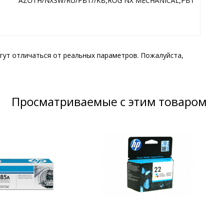
AZOTH/NXSW/RU/PBT//KB,ROG NX MECHANICAL,PBT
гут отличаться от реальных параметров. Пожалуйста,
Просматриваемые с этим товаром