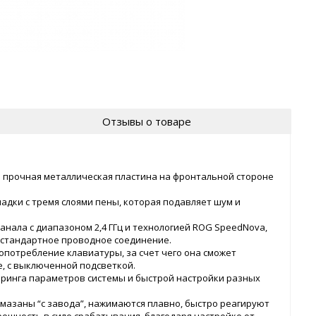
Отзывы о товаре
же прочная металлическая пластина на фронтальной стороне
адки с тремя слоями пены, которая подавляет шум и
канала с диапазоном 2,4 ГГц и технологией ROG SpeedNova,
и стандартное проводное соединение.
опотребление клавиатуры, за счет чего она сможет
, с выключенной подсветкой.
оринга параметров системы и быстрой настройки разных
мазаны “с завода”, нажимаются плавно, быстро реагируют