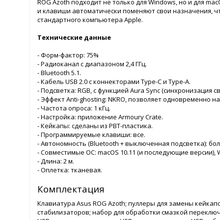
ROG Azoth подходит не только для Windows, но и для ma
и клавиши автоматически поменяют свои назначения, ч
стандартного компьютера Apple.
Технические данные
- Форм-фактор: 75%
- Радиоканал с диапазоном 2,4 ГГц.
- Bluetooth 5.1.
- Кабель USB 2.0 с коннекторами Type-C и Type-A.
- Подсветка: RGB, с функцией Aura Sync (синхронизация с
- Эффект Anti-ghosting: NKRO, позволяет одновременно н
- Частота опроса: 1 кГц.
- Настройка: приложение Armoury Crate.
- Кейкапы: сделаны из PBT-пластика.
- Программируемые клавиши: все.
- Автономность (Bluetooth + выключенная подсветка): бол
- Совместимые ОС: macOS 10.11 (и последующие версии), W
- Длина: 2 м.
- Оплетка: тканевая.
Комплектация
Клавиатура Asus ROG Azoth; пуллеры для замены кейкап
стабилизаторов; набор для обработки смазкой переключ