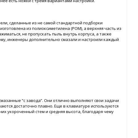
 нее есть ножки с тремя вариантами настройки.
ли, сделанные из не самой стандартной подборки
 изготовлена из полиоксиметилена (POM), а верхняя часть из
ажиматься, не пропускать пыль внутрь корпуса, а также
ому, инженеры дополнительно смазали и настроили каждый
смазанные “с завода”. Они отлично выполняют свои задачи
аются достаточно плавно. Еще в клавиатуре используются
них укороченный стем и средняя высота, благодаря чему