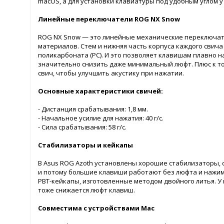
macOS, а для установки клавиатуры под удобным углом у
Линейные переключатели ROG NX Snow
ROG NX Snow — это линейные механические переключате
материалов. Стем и нижняя часть корпуса каждого свича
поликарбоната (PC). И это позволяет клавишам плавно н
значительно снизить даже минимальный люфт. Плюс к т
свич, чтобы улучшить акустику при нажатии.
Основные характеристики свичей:
- Дистанция срабатывания: 1,8 мм.
- Начальное усилие для нажатия: 40 г/с.
- Сила срабатывания: 58 г/с.
Стабилизаторы и кейкапы
В Asus ROG Azoth установлены хорошие стабилизаторы, 
и потому большие клавиши работают без люфта и нажим
PBT-кейкапы, изготовленные методом двойного литья. У 
тоже снижается люфт клавиш.
Совместима с устройствами Mac