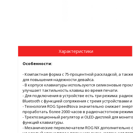
Характеристики
Особенности:
- Компактная форма с 75-процентной раскладкой, а так
для повышения надежности девайса.
- В корпусе клавиатуры используются силиконовые прокл
улучшает тактильность клавиш во время печати.
- Для подключения в устройстве есть три режима: радио
Bluetooth с функцией сопряжения с тремя устройствами 
- Технология ROG SpeedNova значительно снижает энерг
проработать более 2000 часов в радиочастотном режиме
- Трехпозиционный регулятор и OLED-дисплей для монит
функций клавиатуры.
- Механические переключатели ROG NX дополнительно с