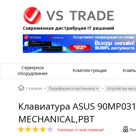
Современная дистрибуция IT решений
Серверное
Комплектующие
Компь
оборудование
Каталог
Периферия и оргтехника
Устройства вво
Клавиатура ASUS 90MP03
MECHANICAL,PBT
Напиши отзыв первым!
Пон