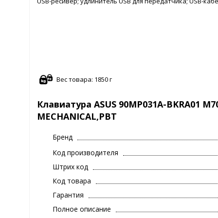
USB-ресивер; удлинитель USB для передатчика; USB-кабе
Вес товара: 1850 г
Клавиатура ASUS 90MP031A-BKRA01 M7
MECHANICAL,PBT
Бренд
Код производителя
Штрих код
Код товара
Гарантия
Полное описание