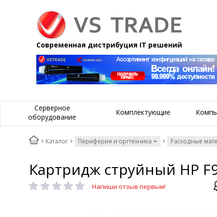
Современная дистрибуция IT решений
Серверное
Комплектующие
Компь
оборудование
Каталог
Периферия и оргтехника
Расходные мат
Картридж струйный HP F9J
Напиши отзыв первым!