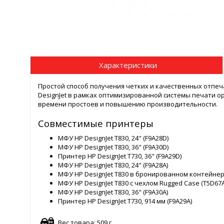
Характеристики
Простой способ получения четких и качественных отпе
DesignJet в рамках оптимизированной системы печати 
времени простоев и повышению производительности.
Совместимые принтеры
МФУ HP DesignJet T830, 24" (F9A28D)
МФУ HP DesignJet T830, 36" (F9A30D)
Принтер HP DesignJet T730, 36" (F9A29D)
МФУ HP DesignJet T830, 24" (F9A28A)
МФУ HP DesignJet T830 в бронированном контейнере (
МФУ HP DesignJet T830 с чехлом Rugged Case (T5D67A
МФУ HP DesignJet T830, 36" (F9A30A)
Принтер HP DesignJet T730, 914 мм (F9A29A)
Вес товара: 509 г