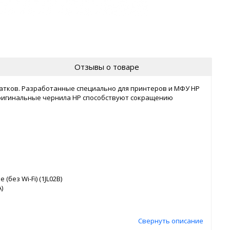
Отзывы о товаре
чатков. Разработанные специально для принтеров и МФУ HP
оригинальные чернила HP способствуют сокращению
без Wi-Fi) (1JL02B)
)
Свернуть описание