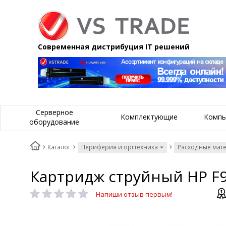
Современная дистрибуция IT решений
Серверное
Комплектующие
Компь
оборудование
Каталог
Периферия и оргтехника
Расходные мат
Картридж струйный HP F9J
Напиши отзыв первым!