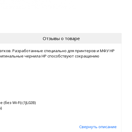
Отзывы о товаре
чатков. Разработанные специально для принтеров и МФУ HP
оригинальные чернила HP способствуют сокращению
без Wi-Fi) (1JL02B)
)
Свернуть описание