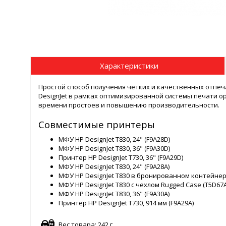
Характеристики
Простой способ получения четких и качественных отпе
DesignJet в рамках оптимизированной системы печати 
времени простоев и повышению производительности.
Совместимые принтеры
МФУ HP DesignJet T830, 24" (F9A28D)
МФУ HP DesignJet T830, 36" (F9A30D)
Принтер HP DesignJet T730, 36" (F9A29D)
МФУ HP DesignJet T830, 24" (F9A28A)
МФУ HP DesignJet T830 в бронированном контейнере (
МФУ HP DesignJet T830 с чехлом Rugged Case (T5D67A
МФУ HP DesignJet T830, 36" (F9A30A)
Принтер HP DesignJet T730, 914 мм (F9A29A)
Вес товара: 242 г