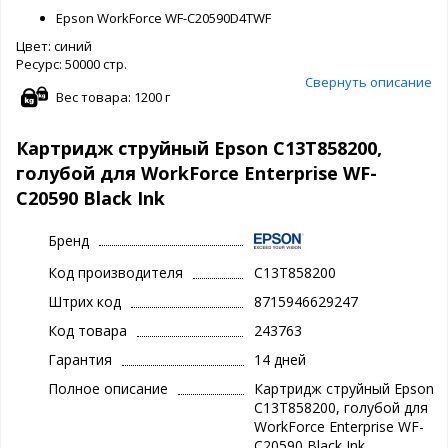
Epson WorkForce WF-C20590D4TWF
Цвет: синий
Ресурс: 50000 стр.
Свернуть описание
Вес товара: 1200 г
Картридж струйный Epson C13T858200,
голубой для WorkForce Enterprise WF-
C20590 Black Ink
Бренд
Код производителя
C13T858200
Штрих код
8715946629247
Код товара
243763
Гарантия
14 дней
Полное описание
Картридж струйный Epson
C13T858200, голубой для
WorkForce Enterprise WF-
C20590 Black Ink