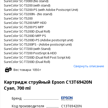
SureColor SC-T3000 (No stand)
SureColor SC-T3200 (with stand)
SureColor SC-T3200-PS (with Adobe Postscript Unit)
SureColor SC-T3200N - (No stand)
SureColor SC-T5200
SureColor SC-T5200 MFP HDD
SureColor SC-T5200 PS MFP
SureColor SC-T5200D (Dual Roll)
SureColor SC-T5200D MFP PS
SureColor SC-T5200D-PS (Adobe postscript unit)
SureColor SC-T5200PS - (Adobe postscript unit)
SureColor SC-T7200 (with Stand)
SureColor SC-T7200 PostSript & HDD
SureColor SC-T7200D (Dual Roll Post Script kit)
SureColor SC-T7200D (Dual Roll)
Свернуть описание
Вес товара: 1050 г
Картридж струйный Epson C13T69420N
Cyan, 700 ml
Бренд
Код производителя
C13T69420N