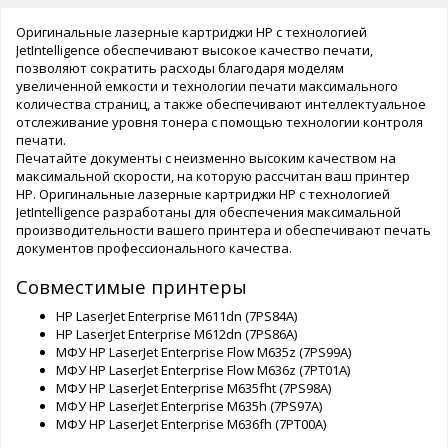
Оригинальные лазерные картриджи HP с технологией
JetIntelligence обеспечивают высокое качество печати,
позволяют сократить расходы благодаря моделям
увеличенной емкости и технологии печати максимального
количества страниц, а также обеспечивают интеллектуальное
отслеживание уровня тонера с помощью технологии контроля
печати.
Печатайте документы с неизменно высоким качеством на
максимальной скорости, на которую рассчитан ваш принтер
HP. Оригинальные лазерные картриджи HP с технологией
JetIntelligence разработаны для обеспечения максимальной
производительности вашего принтера и обеспечивают печать
документов профессионального качества.
Совместимые принтеры
HP LaserJet Enterprise M611dn (7PS84A)
HP LaserJet Enterprise M612dn (7PS86A)
МФУ HP LaserJet Enterprise Flow M635z (7PS99A)
МФУ HP LaserJet Enterprise Flow M636z (7PT01A)
МФУ HP LaserJet Enterprise M635fht (7PS98A)
МФУ HP LaserJet Enterprise M635h (7PS97A)
МФУ HP LaserJet Enterprise M636fh (7PT00A)