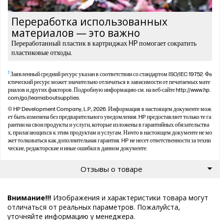
Переработка использованных
материалов — это важно
Переработанный пластик в картриджах HP помогает сократить
пластиковые отходы.
1
Заявленный средний ресурс указан в соответствии со стандартом ISO/IEC 19752. Фа
ктический ресурс может значительно отличаться в зависимости от печатаемых мате
риалов и других факторов. Подробную информацию см. на веб-сайте http://www.hp.
com/go/learnaboutsupplies.
© HP Development Company, L.P., 2026. Информация в настоящем документе мож
ет быть изменена без предварительного уведомления. HP предоставляет только те га
рантии на свои продукты и услуги, которые изложены в гарантийных обязательства
х, прилагающихся к этим продуктам и услугам. Ничто в настоящем документе не мо
жет толковаться как дополнительная гарантия. HP не несет ответственности за техни
ческие, редакторские и иные ошибки в данном документе.
Отзывы о товаре
Внимание!!!
Изображения и характеристики товара могут
отличаться от реальных параметров. Пожалуйста,
уточняйте информацию у менеджера.