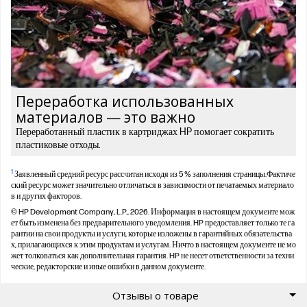
Переработка использованных
материалов — это важно
Переработанный пластик в картриджах HP помогает сократить
пластиковые отходы.
1
Заявленный средний ресурс рассчитан исходя из 5 % заполнения страницы.Фактиче
ский ресурс может значительно отличаться в зависимости от печатаемых материало
в и других факторов.
© HP Development Company, L.P., 2026. Информация в настоящем документе мож
ет быть изменена без предварительного уведомления. HP предоставляет только те га
рантии на свои продукты и услуги, которые изложены в гарантийных обязательства
х, прилагающихся к этим продуктам и услугам. Ничто в настоящем документе не мо
жет толковаться как дополнительная гарантия. HP не несет ответственности за техни
ческие, редакторские и иные ошибки в данном документе.
Отзывы о товаре